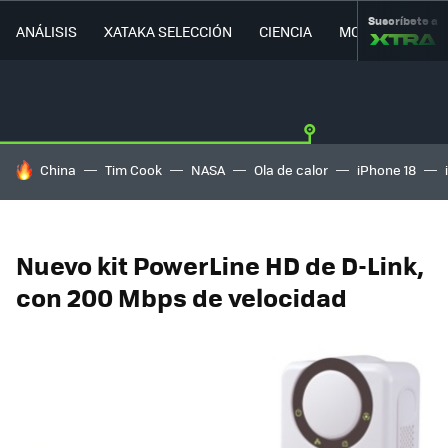
Suscríbete a
ANÁLISIS
XATAKA SELECCIÓN
CIENCIA
MOVILIDAD
HOY SE HABLA DE
China
Tim Cook
NASA
Ola de calor
iPhone 18
Nuevo kit PowerLine HD de D-Link,
con 200 Mbps de velocidad