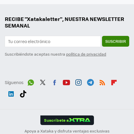
RECIBE "Xatakaletter", NUESTRA NEWSLETTER
SEMANAL
SUSCRIBIR
Suscribiéndote aceptas nuestra
política de privacidad
Síguenos
Wh
Twit
Fac
You
Inst
Tele
RSS
Flip
ats
ter
ebo
tub
agr
gra
boa
Link
Tikt
App
ok
e
am
m
rd
edI
ok
Suscríbete a
n
Apoya a Xataka y disfruta ventajas exclusivas