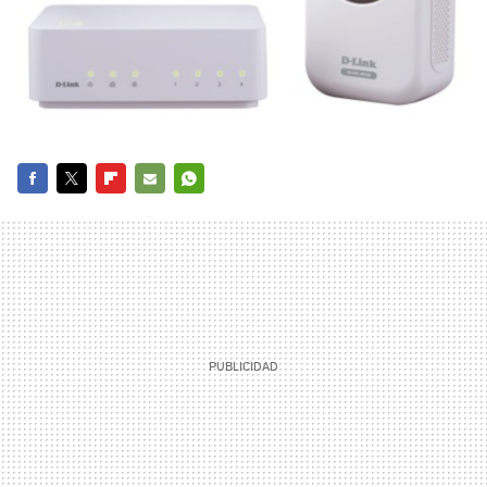
FACEBOOK
TWITTER
FLIPBOARD
E-
WHATSAPP
MAIL