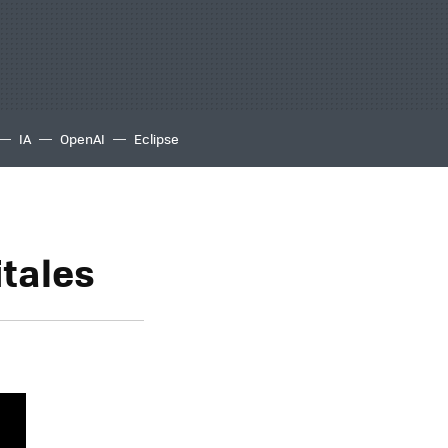
IA
OpenAI
Eclipse
itales