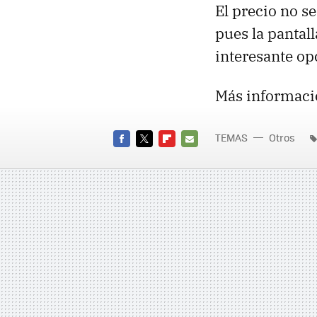
El precio no s
pues la pantal
interesante op
Más informaci
TEMAS
Otros
FACEBOOK
TWITTER
FLIPBOARD
E-
MAIL