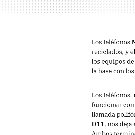
Los teléfonos
reciclados, y 
los equipos d
la base con los
Los teléfonos,
funcionan com
llamada polifó
D11
, nos deja
Ambos termina