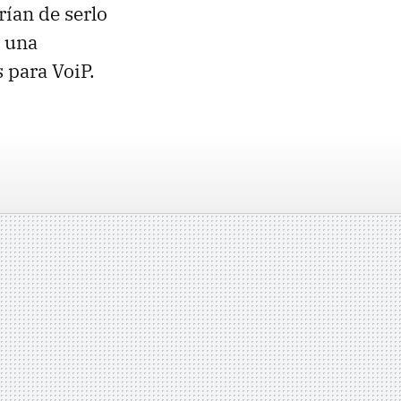
rían de serlo
r una
 para VoiP.