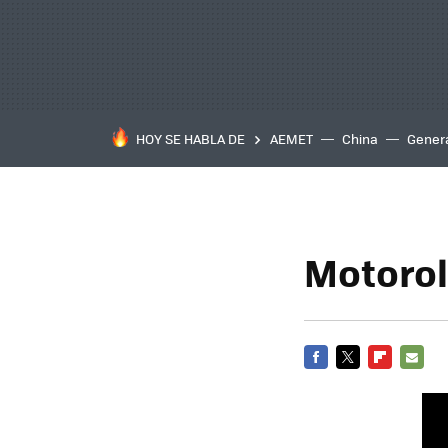
HOY SE HABLA DE
AEMET
China
Gener
Motorola
FACEBOOK
TWITTER
FLIPBOARD
E-
MAIL