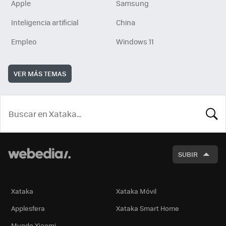
Apple
Samsung
Inteligencia artificial
China
Empleo
Windows 11
VER MÁS TEMAS
BUSCA
SUBIR
Xataka
Xataka Móvil
Applesfera
Xataka Smart Home
Mundo Xiaomi