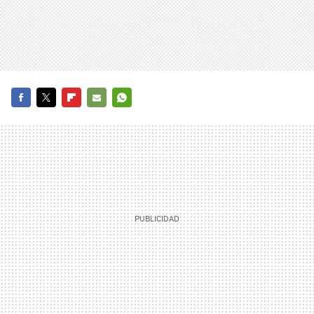
FACEBOOK
TWITTER
FLIPBOARD
E-
WHATSAPP
MAIL