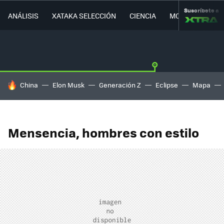
Suscríbete a
ANÁLISIS
XATAKA SELECCIÓN
CIENCIA
MOVILIDAD
HOY SE HABLA DE
China
Elon Musk
Generación Z
Eclipse
Mapa
Mensencia, hombres con estilo