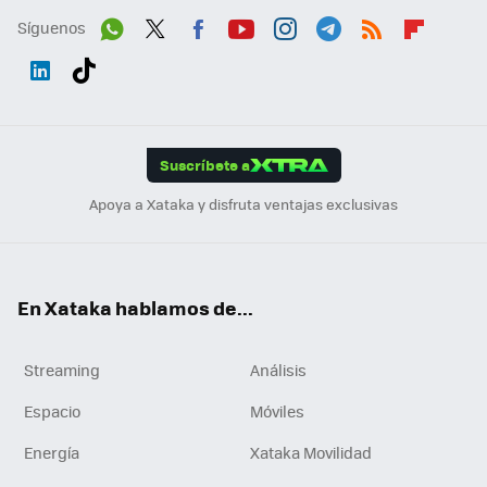
Síguenos
Wh
Twit
Fac
You
Inst
Tele
RSS
Flip
ats
ter
ebo
tub
agr
gra
boa
Link
Tikt
App
ok
e
am
m
rd
edI
ok
Suscríbete a
n
Apoya a Xataka y disfruta ventajas exclusivas
En Xataka hablamos de...
Streaming
Análisis
Espacio
Móviles
Energía
Xataka Movilidad