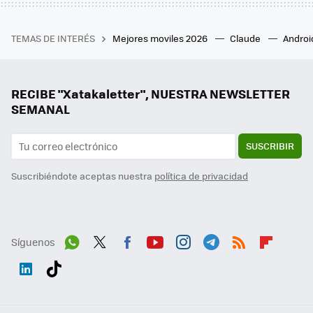
TEMAS DE INTERÉS
Mejores moviles 2026
Claude
Androi
RECIBE "Xatakaletter", NUESTRA NEWSLETTER
SEMANAL
SUSCRIBIR
Suscribiéndote aceptas nuestra
política de privacidad
Síguenos
Wh
Twit
Fac
You
Inst
Tele
RSS
Flip
ats
ter
ebo
tub
agr
gra
boa
Link
Tikt
App
ok
e
am
m
rd
edI
ok