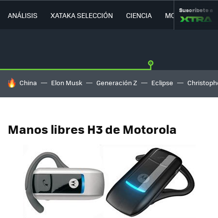
Suscríbete a
ANÁLISIS
XATAKA SELECCIÓN
CIENCIA
MOVILIDAD
HOY SE HABLA DE
China
Elon Musk
Generación Z
Eclipse
Christoph
Manos libres H3 de Motorola