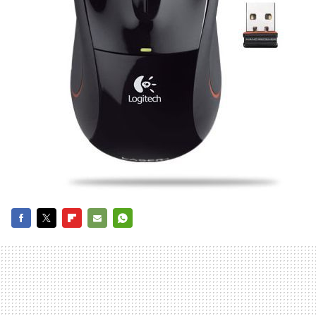
FACEBOOK
TWITTER
FLIPBOARD
E-
WHATSAPP
MAIL