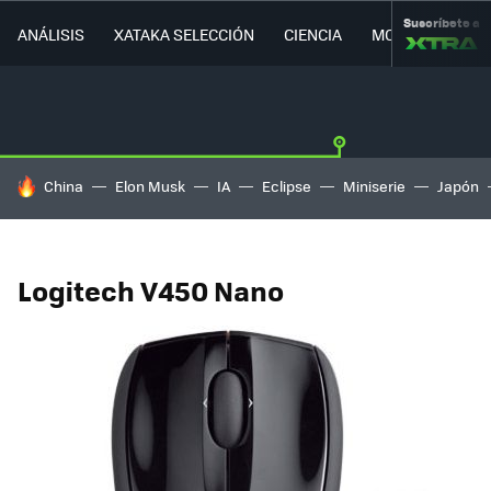
Suscríbete a
ANÁLISIS
XATAKA SELECCIÓN
CIENCIA
MOVILIDAD
HOY SE HABLA DE
China
Elon Musk
IA
Eclipse
Miniserie
Japón
Logitech V450 Nano