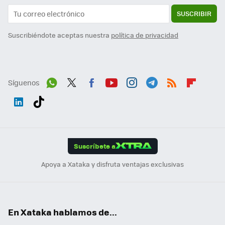
SUSCRIBIR
Suscribiéndote aceptas nuestra
política de privacidad
Síguenos
Wh
Twit
Fac
You
Inst
Tele
RSS
Flip
ats
ter
ebo
tub
agr
gra
boa
Link
Tikt
App
ok
e
am
m
rd
edI
ok
Suscríbete a
n
Apoya a Xataka y disfruta ventajas exclusivas
En Xataka hablamos de...