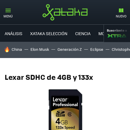
MENÚ
NUEVO
Suscríbete a
ANÁLISIS
XATAKA SELECCIÓN
CIENCIA
MOVILIDAD
HOY SE HABLA DE
China
Elon Musk
Generación Z
Eclipse
Christoph
Lexar SDHC de 4GB y 133x