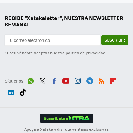
RECIBE "Xatakaletter", NUESTRA NEWSLETTER
SEMANAL
SUSCRIBIR
Suscribiéndote aceptas nuestra
política de privacidad
Síguenos
Wh
Twit
Fac
You
Inst
Tele
RSS
Flip
ats
ter
ebo
tub
agr
gra
boa
Link
Tikt
App
ok
e
am
m
rd
edI
ok
Suscríbete a
n
Apoya a Xataka y disfruta ventajas exclusivas