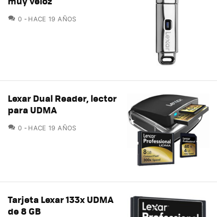
muy veloz
COMENTARIOS
0
HACE 19 AÑOS
Lexar Dual Reader, lector
para UDMA
COMENTARIOS
0
HACE 19 AÑOS
Tarjeta Lexar 133x UDMA
de 8 GB