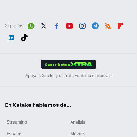
Síguenos
Wh
Twit
Fac
You
Inst
Tele
RSS
Flip
ats
ter
ebo
tub
agr
gra
boa
Link
Tikt
App
ok
e
am
m
rd
edIn
ok
Suscríbete a
Apoya a Xataka y disfruta ventajas exclusivas
En Xataka hablamos de...
Streaming
Análisis
Espacio
Móviles