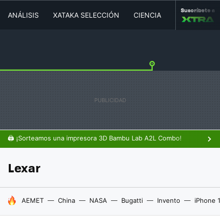
Suscríbete a
ANÁLISIS
XATAKA SELECCIÓN
CIENCIA
MOVILIDAD
🖨️ ¡Sorteamos una impresora 3D Bambu Lab A2L Combo!
Lexar
HOY SE HABLA DE
AEMET
China
NASA
Bugatti
Invento
iPhone 