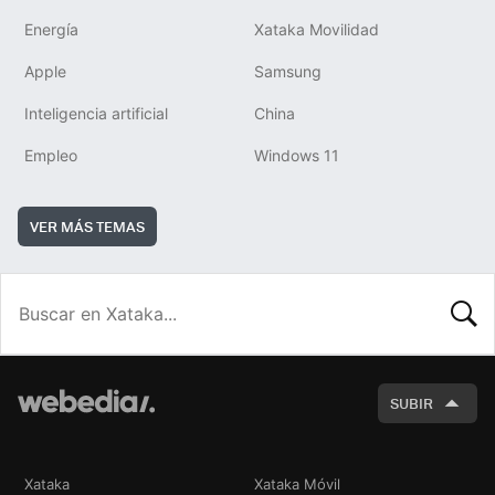
Energía
Xataka Movilidad
Apple
Samsung
Inteligencia artificial
China
Empleo
Windows 11
VER MÁS TEMAS
BUSCA
SUBIR
Xataka
Xataka Móvil