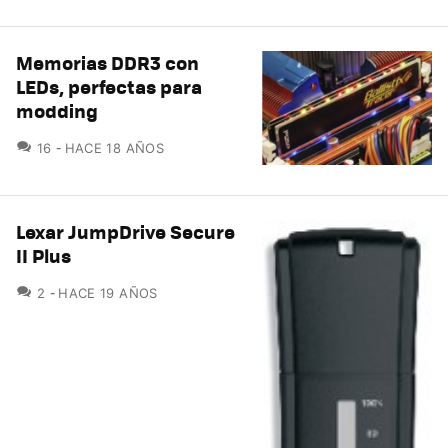
Memorias DDR3 con
LEDs, perfectas para
modding
COMENTARIOS
16
HACE 18 AÑOS
Lexar JumpDrive Secure
II Plus
COMENTARIOS
2
HACE 19 AÑOS