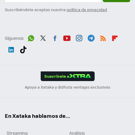
Suscribiéndote aceptas nuestra
política de privacidad
Síguenos
Wh
Twit
Fac
You
Inst
Tele
RSS
Flip
ats
ter
ebo
tub
agr
gra
boa
Link
Tikt
App
ok
e
am
m
rd
edI
ok
Suscríbete a
n
Apoya a Xataka y disfruta ventajas exclusivas
En Xataka hablamos de...
Streaming
Análisis