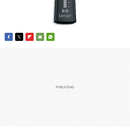
FACEBOOK
TWITTER
FLIPBOARD
E-
WHATSAPP
MAIL