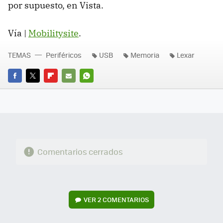
por supuesto, en Vista.
Vía |
Mobilitysite
.
TEMAS
Periféricos
USB
Memoria
Lexar
FACEBOOK
TWITTER
FLIPBOARD
E-
WHATSAPP
MAIL
Comentarios cerrados
VER
2 COMENTARIOS