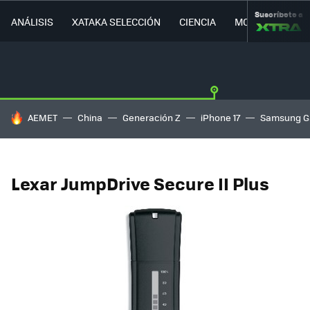
Suscríbete a
ANÁLISIS
XATAKA SELECCIÓN
CIENCIA
MOVILIDAD
HOY SE HABLA DE
AEMET
China
Generación Z
iPhone 17
Samsung G
Lexar JumpDrive Secure II Plus