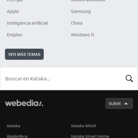
Apple
Samsung
Inteligencia artificial
China
Empleo
Windows 11
VER MÁS TEMAS
BUSCA
SUBIR
Xataka
Xataka Móvil
Applesfera
Xataka Smart Home