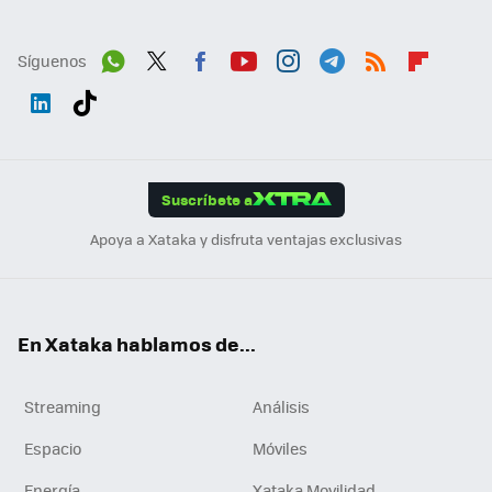
Síguenos
Wh
Twit
Fac
You
Inst
Tele
RSS
Flip
ats
ter
ebo
tub
agr
gra
boa
Link
Tikt
App
ok
e
am
m
rd
edI
ok
Suscríbete a
n
Apoya a Xataka y disfruta ventajas exclusivas
En Xataka hablamos de...
Streaming
Análisis
Espacio
Móviles
Energía
Xataka Movilidad