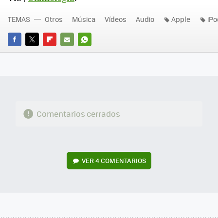
TEMAS
Otros
Música
Vídeos
Audio
Apple
iPo
FACEBOOK
TWITTER
FLIPBOARD
E-
WHATSAPP
MAIL
Comentarios cerrados
VER
4 COMENTARIOS