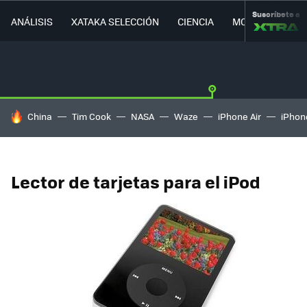
Suscríbete a
ANÁLISIS
XATAKA SELECCIÓN
CIENCIA
MOVILIDAD
HOY SE HABLA DE
China
Tim Cook
NASA
Waze
iPhone Air
iPhone
Lector de tarjetas para el iPod