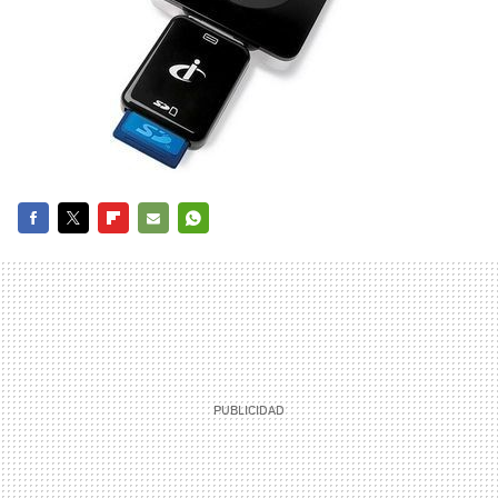
FACEBOOK
TWITTER
FLIPBOARD
E-
WHATSAPP
MAIL