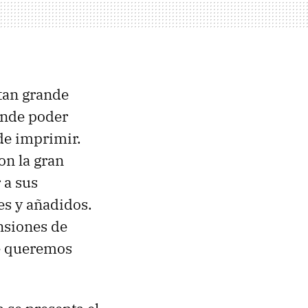
tan grande
onde poder
 de imprimir.
on la gran
 a sus
es y añadidos.
nsiones de
ue queremos