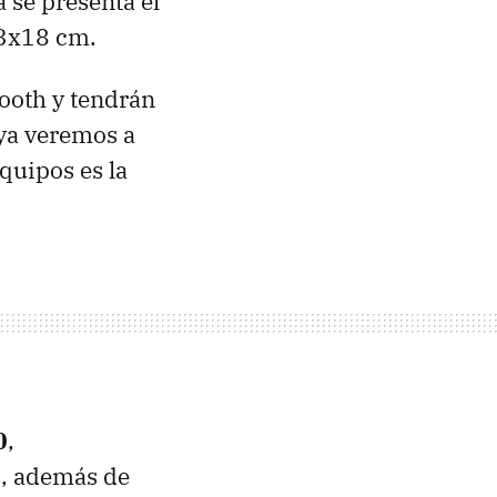
 se presenta el
13x18 cm.
ooth y tendrán
 ya veremos a
equipos es la
0
,
s, además de