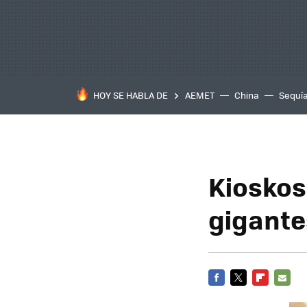
HOY SE HABLA DE
AEMET
China
Sequí
Kioskos
gigante
FACEBOOK
TWITTER
FLIPBOARD
E-