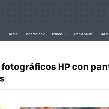
a
Fallout
Generación Z
iPhone 18
Arabia Saudí
GTA VI
 fotográficos HP con pan
s