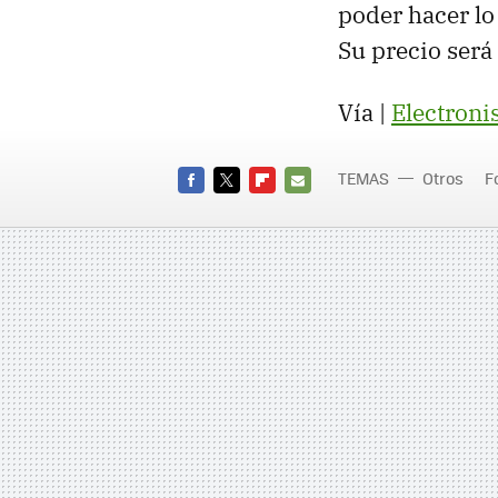
poder hacer lo
Su precio será
Vía |
Electroni
TEMAS
Otros
F
FACEBOOK
TWITTER
FLIPBOARD
E-
MAIL