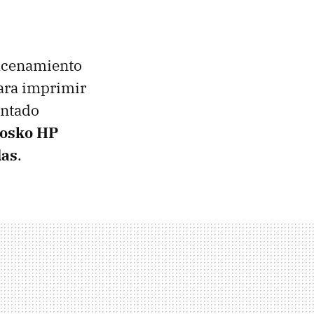
macenamiento
para imprimir
entado
iosko HP
das
.