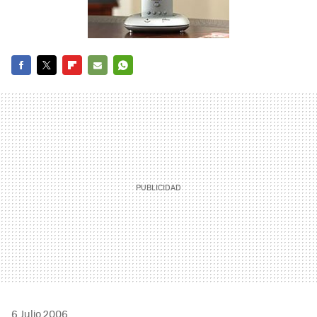
FACEBOOK
TWITTER
FLIPBOARD
E-
WHATSAPP
MAIL
6 Julio 2006