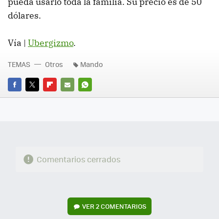
pueda usarlo toda la familia. Su precio es de 50
dólares.
Vía |
Ubergizmo
.
TEMAS
Otros
Mando
FACEBOOK
TWITTER
FLIPBOARD
E-
WHATSAPP
MAIL
Comentarios cerrados
VER
2 COMENTARIOS