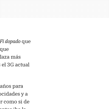
Fi dopado
que
que
plaza más
 el 3G actual
 años para
ocidades y a
ir como si de