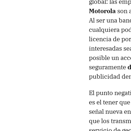
global: las em
Motorola
son a
Al ser una ban
cualquiera pod
licencia de po
interesadas se
posible un acc
seguramente
d
publicidad den
El punto negat
es el tener que
señal nueva en
que los transm
servicio de ge