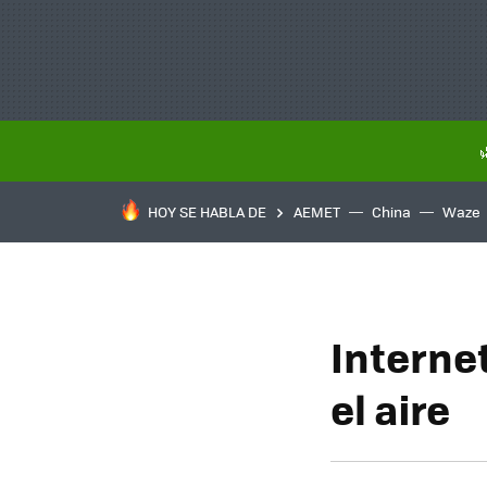
HOY SE HABLA DE
AEMET
China
Waze
Interne
el aire