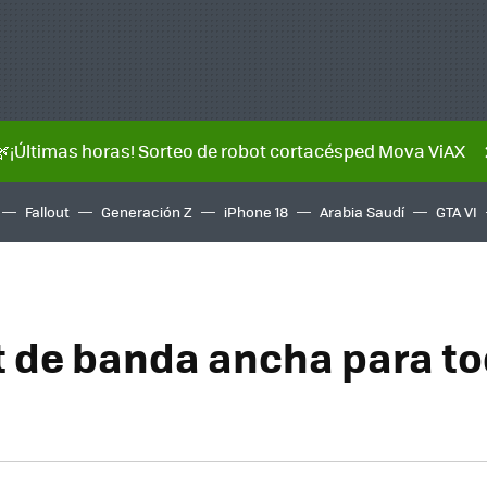
🌿¡Últimas horas! Sorteo de robot cortacésped Mova ViAX
Fallout
Generación Z
iPhone 18
Arabia Saudí
GTA VI
t de banda ancha para t