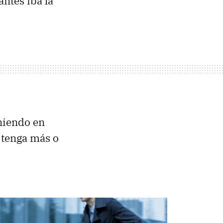
antes iba la
niendo en
tenga más o