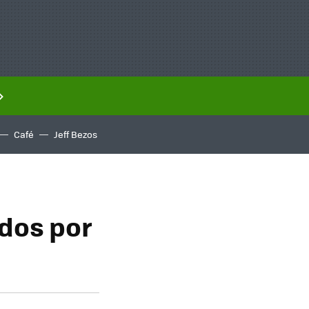
Café
Jeff Bezos
odos por