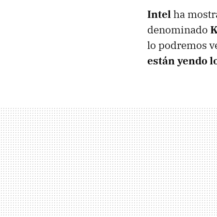
Intel
ha mostra
denominado
K
lo podremos v
están yendo l