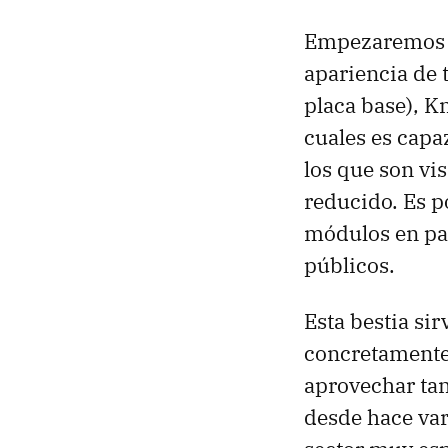
Empezaremos co
apariencia de t
placa base), K
cuales es capa
los que son vi
reducido. Es p
módulos en par
públicos.
Esta bestia si
concretamente 
aprovechar tan
desde hace va