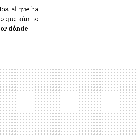
os, al que ha
 lo que aún no
por dónde