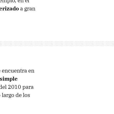
emplo, en el
derizado
a gran
 encuentra en
 simple
 del 2010 para
 largo de los