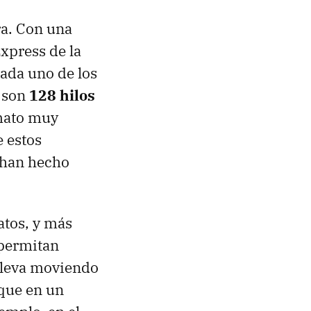
ra. Con una
Express de la
cada uno de los
l son
128 hilos
rmato muy
e estos
 han hecho
atos, y más
 permitan
lleva moviendo
 que en un