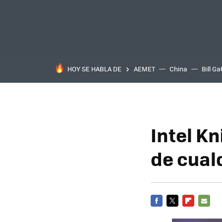
HOY SE HABLA DE
AEMET
China
Bill Ga
Intel K
de cual
FACEBOOK
TWITTER
FLIPBOARD
E-