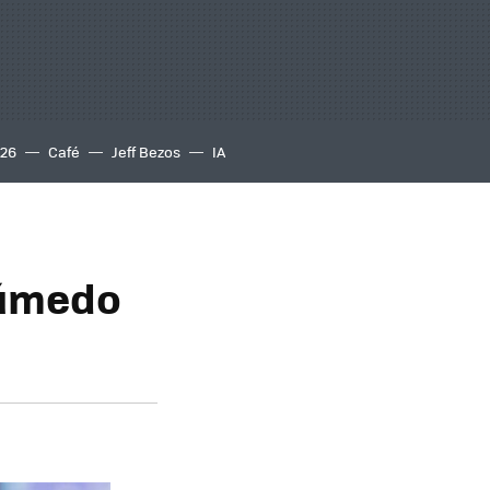
S26
Café
Jeff Bezos
IA
húmedo