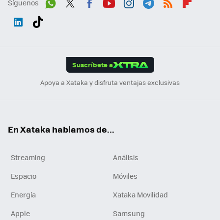
Síguenos
Wh
Twit
Fac
You
Inst
Tele
RSS
Flip
ats
ter
ebo
tub
agr
gra
boa
Link
Tikt
App
ok
e
am
m
rd
edI
ok
Suscríbete a
n
Apoya a Xataka y disfruta ventajas exclusivas
En Xataka hablamos de...
Streaming
Análisis
Espacio
Móviles
Energía
Xataka Movilidad
Apple
Samsung