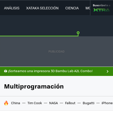
Suscríbete a
ANÁLISIS
XATAKA SELECCIÓN
CIENCIA
MOVILIDAD
🖨️ ¡Sorteamos una impresora 3D Bambu Lab A2L Combo!
Multiprogramación
HOY SE HABLA DE
China
Tim Cook
NASA
Fallout
Bugatti
iPhone 