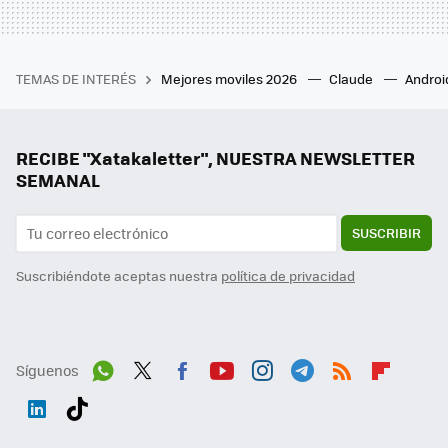
TEMAS DE INTERÉS
Mejores moviles 2026
Claude
Androi
RECIBE "Xatakaletter", NUESTRA NEWSLETTER
SEMANAL
SUSCRIBIR
Suscribiéndote aceptas nuestra
política de privacidad
Síguenos
Wh
Twit
Fac
You
Inst
Tele
RSS
Flip
ats
ter
ebo
tub
agr
gra
boa
Link
Tikt