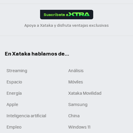
App
ok
e
am
m
rd
edI
ok
Suscríbete a
n
Apoya a Xataka y disfruta ventajas exclusivas
En Xataka hablamos de...
Streaming
Análisis
Espacio
Móviles
Energía
Xataka Movilidad
Apple
Samsung
Inteligencia artificial
China
Empleo
Windows 11