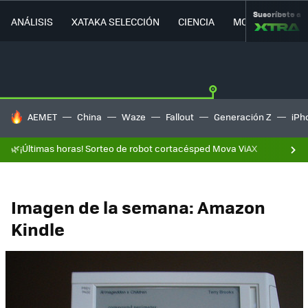
Suscríbete a
ANÁLISIS
XATAKA SELECCIÓN
CIENCIA
MOVILIDAD
HOY SE HABLA DE
AEMET
China
Waze
Fallout
Generación Z
iPh
🌿¡Últimas horas! Sorteo de robot cortacésped Mova ViAX
Imagen de la semana: Amazon
Kindle