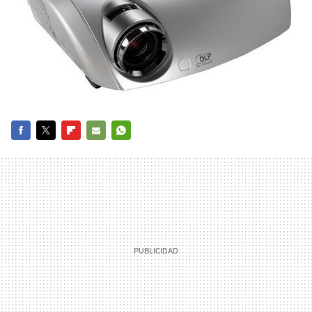
FACEBOOK
TWITTER
FLIPBOARD
E-
WHATSAPP
MAIL