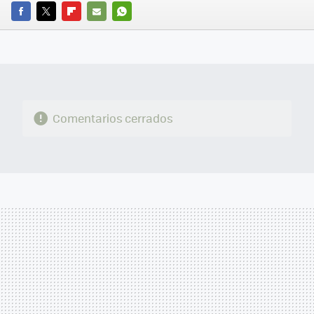
FACEBOOK
TWITTER
FLIPBOARD
E-
WHATSAPP
MAIL
Comentarios cerrados