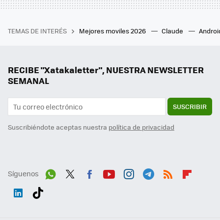
TEMAS DE INTERÉS
Mejores moviles 2026
Claude
Androi
RECIBE "Xatakaletter", NUESTRA NEWSLETTER
SEMANAL
SUSCRIBIR
Suscribiéndote aceptas nuestra
política de privacidad
Síguenos
Wh
Twit
Fac
You
Inst
Tele
RSS
Flip
ats
ter
ebo
tub
agr
gra
boa
Link
Tikt
App
ok
e
am
m
rd