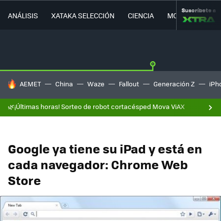
Suscríbete a
ANÁLISIS
XATAKA SELECCIÓN
CIENCIA
MOVILIDAD
HOY SE HABLA DE
AEMET
China
Waze
Fallout
Generación Z
iPh
🌿¡Últimas horas! Sorteo de robot cortacésped Mova ViAX
Google ya tiene su iPad y está en
cada navegador: Chrome Web
Store