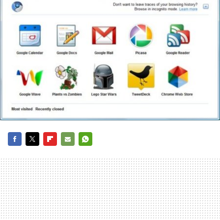
FACEBOOK
TWITTER
FLIPBOARD
E-
WHATSAPP
MAIL