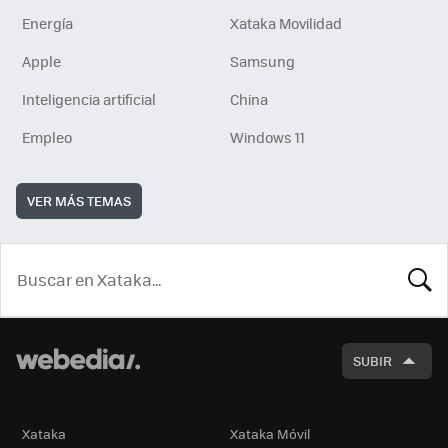
Energía
Xataka Movilidad
Apple
Samsung
Inteligencia artificial
China
Empleo
Windows 11
VER MÁS TEMAS
BUSCA
SUBIR
Xataka
Xataka Móvil