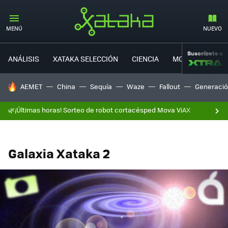
MENÚ
NUEVO
Suscríbete a
ANÁLISIS
XATAKA SELECCIÓN
CIENCIA
MOVILIDAD
HOY SE HABLA DE
AEMET
China
Sequía
Waze
Fallout
Generació
🌿¡Últimas horas! Sorteo de robot cortacésped Mova ViAX
Galaxia Xataka 2