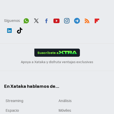
Síguenos
Wh
Twit
Fac
You
Inst
Tele
RSS
Flip
ats
ter
ebo
tub
agr
gra
boa
Link
Tikt
App
ok
e
am
m
rd
edI
ok
Suscríbete a
n
Apoya a Xataka y disfruta ventajas exclusivas
En Xataka hablamos de...
Streaming
Análisis
Espacio
Móviles