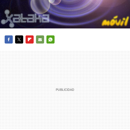
FACEBOOK
TWITTER
FLIPBOARD
E-
WHATSAPP
MAIL