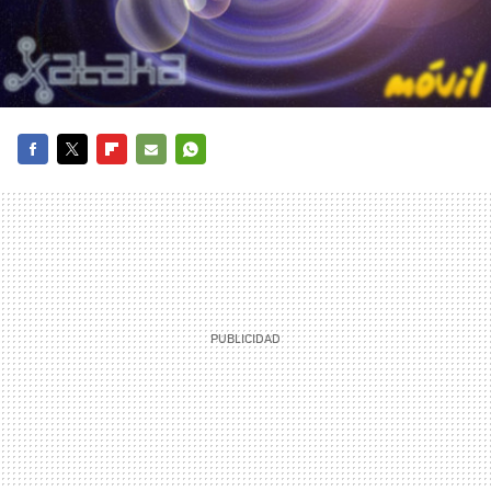
FACEBOOK
TWITTER
FLIPBOARD
E-
WHATSAPP
MAIL