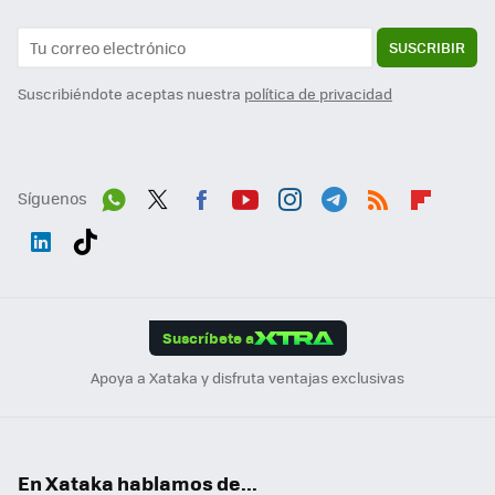
SUSCRIBIR
Suscribiéndote aceptas nuestra
política de privacidad
Síguenos
Wh
Twit
Fac
You
Inst
Tele
RSS
Flip
ats
ter
ebo
tub
agr
gra
boa
Link
Tikt
App
ok
e
am
m
rd
edI
ok
Suscríbete a
n
Apoya a Xataka y disfruta ventajas exclusivas
En Xataka hablamos de...