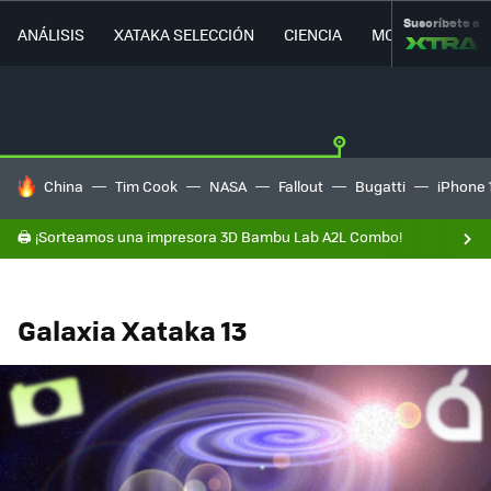
Suscríbete a
ANÁLISIS
XATAKA SELECCIÓN
CIENCIA
MOVILIDAD
HOY SE HABLA DE
China
Tim Cook
NASA
Fallout
Bugatti
iPhone 
🖨️ ¡Sorteamos una impresora 3D Bambu Lab A2L Combo!
Galaxia Xataka 13