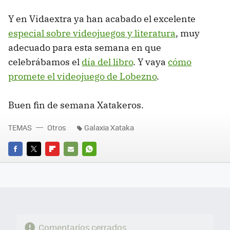
Y en Vidaextra ya han acabado el excelente
especial sobre videojuegos y literatura
, muy
adecuado para esta semana en que
celebrábamos el
día del libro
. Y vaya
cómo
promete el videojuego de Lobezno
.
Buen fin de semana Xatakeros.
TEMAS
Otros
Galaxia Xataka
FACEBOOK
TWITTER
FLIPBOARD
E-
WHATSAPP
MAIL
Comentarios cerrados