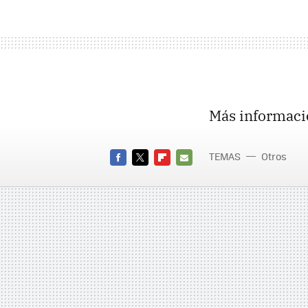
Más informaci
TEMAS
Otros
FACEBOOK
TWITTER
FLIPBOARD
E-
MAIL