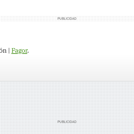
ón |
Fagor
.