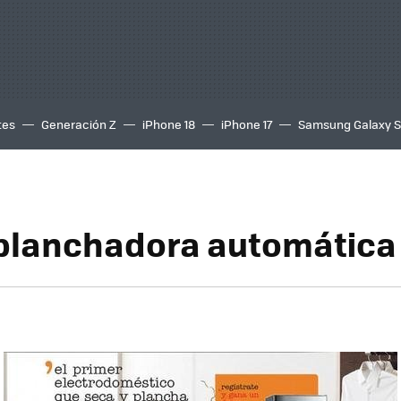
tes
Generación Z
iPhone 18
iPhone 17
Samsung Galaxy 
 planchadora automática