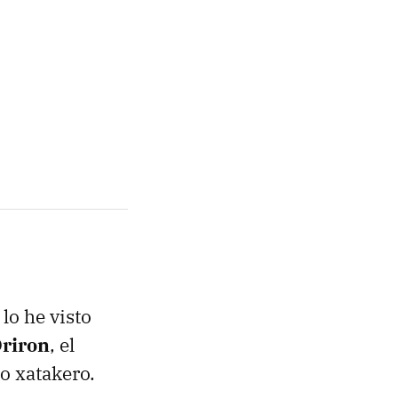
lo he visto
riron
, el
do xatakero.