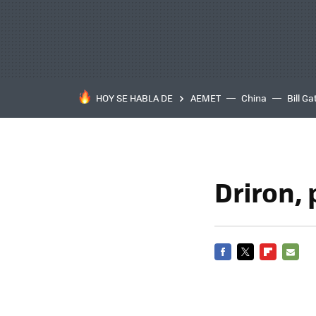
HOY SE HABLA DE
AEMET
China
Bill Ga
Driron,
FACEBOOK
TWITTER
FLIPBOARD
E-
MAIL