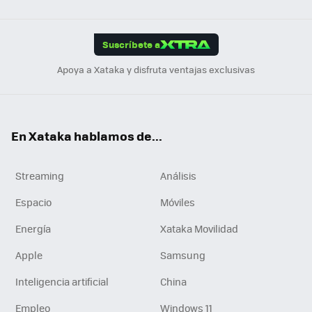
Link
Tikt
App
ok
e
am
m
rd
edI
ok
Suscríbete a
n
Apoya a Xataka y disfruta ventajas exclusivas
En Xataka hablamos de...
Streaming
Análisis
Espacio
Móviles
Energía
Xataka Movilidad
Apple
Samsung
Inteligencia artificial
China
Empleo
Windows 11