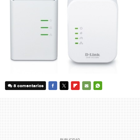
8 comentarios
FACEBOOK
TWITTER
FLIPBOARD
E-
WHATSAPP
MAIL