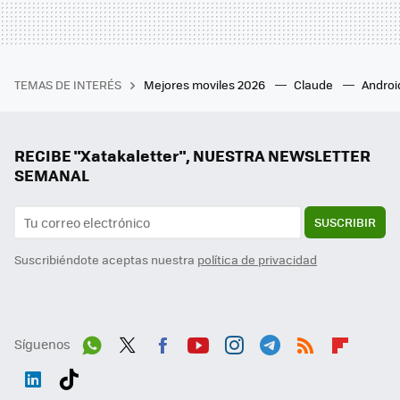
TEMAS DE INTERÉS
Mejores moviles 2026
Claude
Androi
RECIBE "Xatakaletter", NUESTRA NEWSLETTER
SEMANAL
SUSCRIBIR
Suscribiéndote aceptas nuestra
política de privacidad
Síguenos
Wh
Twit
Fac
You
Inst
Tele
RSS
Flip
ats
ter
ebo
tub
agr
gra
boa