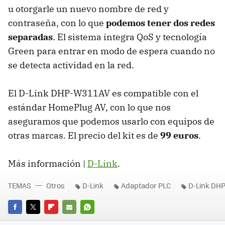
u otorgarle un nuevo nombre de red y
contraseña, con lo que
podemos tener dos redes
separadas
. El sistema integra QoS y tecnología
Green para entrar en modo de espera cuando no
se detecta actividad en la red.
El D-Link DHP-W311AV es compatible con el
estándar HomePlug AV, con lo que nos
aseguramos que podemos usarlo con equipos de
otras marcas. El precio del kit es de
99 euros
.
Más información |
D-Link
.
TEMAS
Otros
D-Link
Adaptador PLC
D-Link DH
FACEBOOK
TWITTER
FLIPBOARD
E-
WHATSAPP