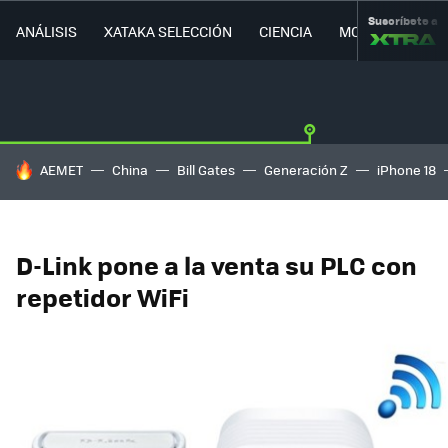
Suscríbete a
ANÁLISIS
XATAKA SELECCIÓN
CIENCIA
MOVILIDAD
HOY SE HABLA DE
AEMET
China
Bill Gates
Generación Z
iPhone 18
D-Link pone a la venta su PLC con
repetidor WiFi