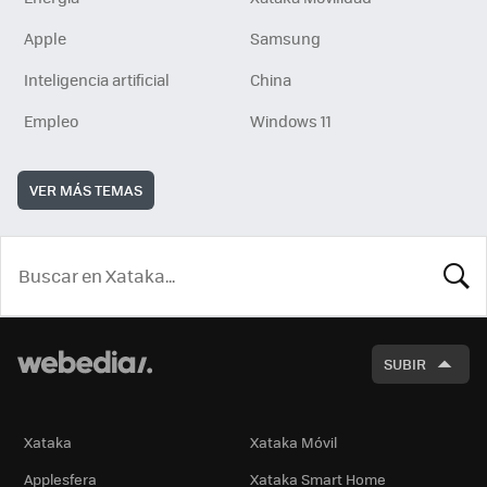
Apple
Samsung
Inteligencia artificial
China
Empleo
Windows 11
VER MÁS TEMAS
BUSCA
SUBIR
Xataka
Xataka Móvil
Applesfera
Xataka Smart Home