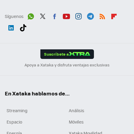
Síguenos
Wh
Twit
Fac
You
Inst
Tele
RSS
Flip
ats
ter
ebo
tub
agr
gra
boa
Link
Tikt
App
ok
e
am
m
rd
edI
ok
Suscríbete a
n
Apoya a Xataka y disfruta ventajas exclusivas
En Xataka hablamos de...
Streaming
Análisis
Espacio
Móviles
Energía
Xataka Movilidad