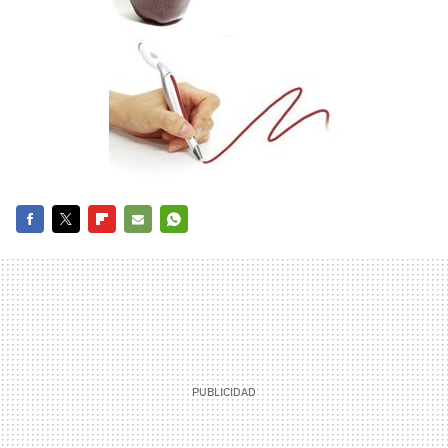
FACEBOOK
TWITTER
FLIPBOARD
E-
WHATSAPP
MAIL