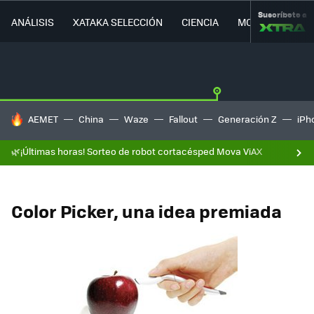
Suscríbete a
ANÁLISIS
XATAKA SELECCIÓN
CIENCIA
MOVILIDAD
HOY SE HABLA DE
AEMET
China
Waze
Fallout
Generación Z
iPh
🌿¡Últimas horas! Sorteo de robot cortacésped Mova ViAX
Color Picker, una idea premiada