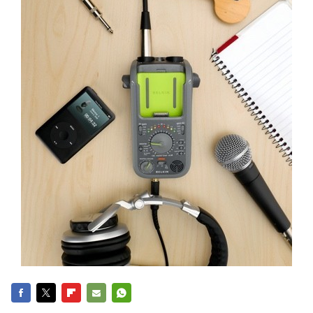
FACEBOOK
TWITTER
FLIPBOARD
E-
WHATSAPP