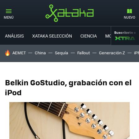
MENÚ
NUEVO
Suscríbete a
ANÁLISIS
XATAKA SELECCIÓN
CIENCIA
MOVILIDAD
HOY SE HABLA DE
AEMET
China
Sequía
Fallout
Generación Z
iP
Belkin GoStudio, grabación con el
iPod