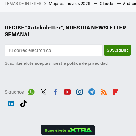
TEMAS DE INTERÉS
Mejores moviles 2026
Claude
Androi
RECIBE "Xatakaletter", NUESTRA NEWSLETTER
SEMANAL
SUSCRIBIR
Suscribiéndote aceptas nuestra
política de privacidad
Síguenos
Wh
Twit
Fac
You
Inst
Tele
RSS
Flip
ats
ter
ebo
tub
agr
gra
boa
Link
Tikt
App
ok
e
am
m
rd
edI
ok
Suscríbete a
n