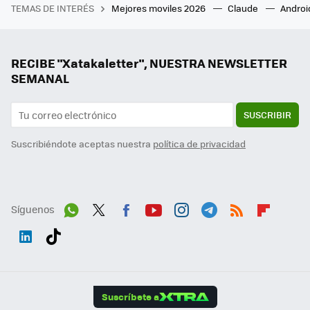
TEMAS DE INTERÉS
Mejores moviles 2026
Claude
Androi
RECIBE "Xatakaletter", NUESTRA NEWSLETTER
SEMANAL
SUSCRIBIR
Suscribiéndote aceptas nuestra
política de privacidad
Síguenos
Wh
Twit
Fac
You
Inst
Tele
RSS
Flip
ats
ter
ebo
tub
agr
gra
boa
Link
Tikt
App
ok
e
am
m
rd
edI
ok
Suscríbete a
n