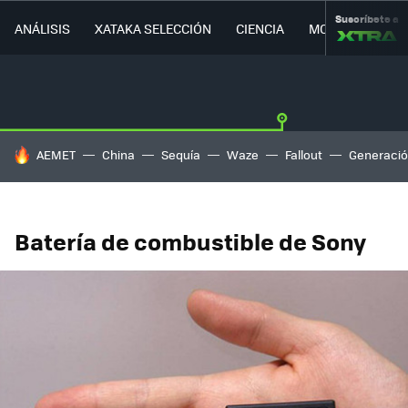
Suscríbete a
ANÁLISIS
XATAKA SELECCIÓN
CIENCIA
MOVILIDAD
HOY SE HABLA DE
AEMET
China
Sequía
Waze
Fallout
Generació
Batería de combustible de Sony