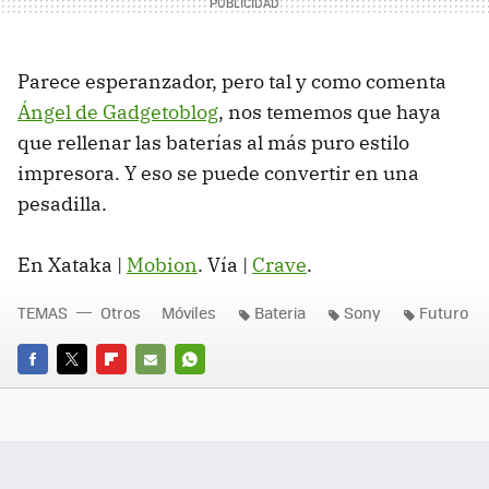
Parece esperanzador, pero tal y como comenta
Ángel de Gadgetoblog
, nos tememos que haya
que rellenar las baterías al más puro estilo
impresora. Y eso se puede convertir en una
pesadilla.
En Xataka |
Mobion
. Vía |
Crave
.
TEMAS
Otros
Móviles
Bateria
Sony
Futuro
FACEBOOK
TWITTER
FLIPBOARD
E-
WHATSAPP
MAIL