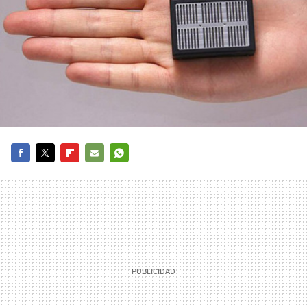
FACEBOOK
TWITTER
FLIPBOARD
E-
WHATSAPP
MAIL