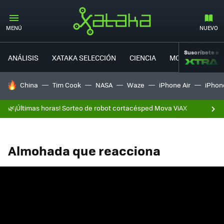
MENÚ
NUEVO
Suscríbete a
ANÁLISIS
XATAKA SELECCIÓN
CIENCIA
MOVILIDAD
HOY SE HABLA DE
China
Tim Cook
NASA
Waze
iPhone Air
iPhone
🌿¡Últimas horas! Sorteo de robot cortacésped Mova ViAX
Almohada que reacciona