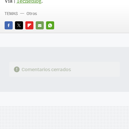
Vía |
Techeblog
.
TEMAS
Otros
FACEBOOK
TWITTER
FLIPBOARD
E-
WHATSAPP
MAIL
Comentarios cerrados