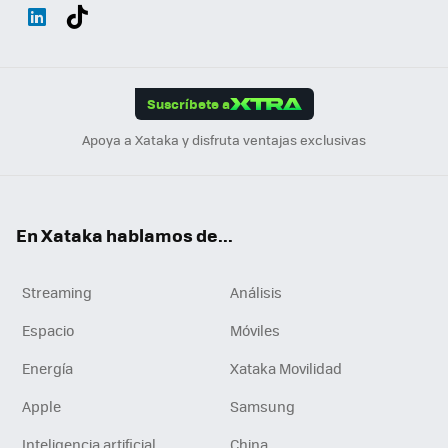
Wh
Twit
Fac
You
Inst
Tele
RSS
Flip
ats
ter
ebo
tub
agr
gra
boa
Link
Tikt
App
ok
e
am
m
rd
edI
ok
Suscríbete a
n
Apoya a Xataka y disfruta ventajas exclusivas
En Xataka hablamos de...
Streaming
Análisis
Espacio
Móviles
Energía
Xataka Movilidad
Apple
Samsung
Inteligencia artificial
China