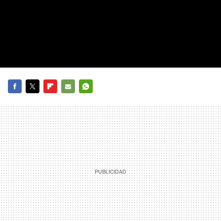
FACEBOOK
TWITTER
FLIPBOARD
E-
WHATSAPP
MAIL