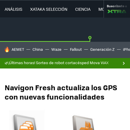
Suscríbete a
ANÁLISIS
XATAKA SELECCIÓN
CIENCIA
MOVILIDAD
HOY SE HABLA DE
AEMET
China
Waze
Fallout
Generación Z
iPh
🌿¡Últimas horas! Sorteo de robot cortacésped Mova ViAX
Navigon Fresh actualiza los GPS
con nuevas funcionalidades