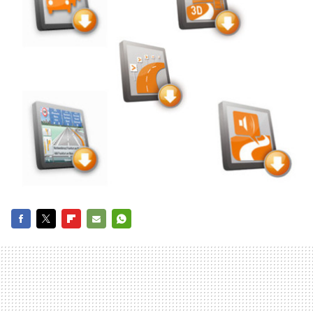
FACEBOOK
TWITTER
FLIPBOARD
E-
WHATSAPP
MAIL