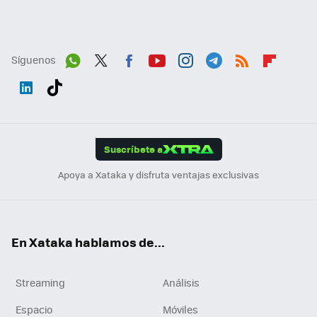
Síguenos
Wh
Twit
Fac
You
Inst
Tele
RSS
Flip
ats
ter
ebo
tub
agr
gra
boa
Link
Tikt
App
ok
e
am
m
rd
edI
ok
Suscríbete a
n
Apoya a Xataka y disfruta ventajas exclusivas
En Xataka hablamos de...
Streaming
Análisis
Espacio
Móviles