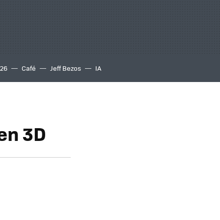
S26
Café
Jeff Bezos
IA
en 3D