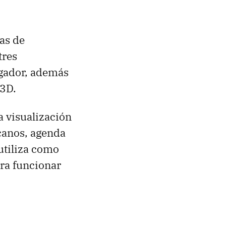
as de
tres
egador, además
 3D.
a visualización
rcanos, agenda
utiliza como
ara funcionar