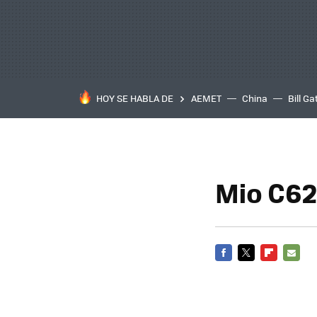
HOY SE HABLA DE
AEMET
China
Bill Ga
Mio C62
FACEBOOK
TWITTER
FLIPBOARD
E-
MAIL