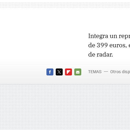
Integra un rep
de 399 euros, e
de radar.
TEMAS
Otros disp
FACEBOOK
TWITTER
FLIPBOARD
E-
MAIL