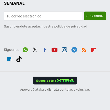
SEMANAL
SUSCRIBIR
Suscribiéndote aceptas nuestra
política de privacidad
Síguenos
Wh
Twit
Fac
You
Inst
Tele
RSS
Flip
ats
ter
ebo
tub
agr
gra
boa
Link
Tikt
App
ok
e
am
m
rd
edI
ok
Suscríbete a
n
Apoya a Xataka y disfruta ventajas exclusivas