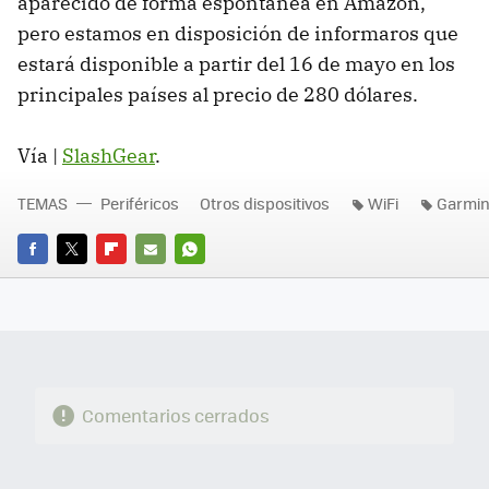
aparecido de forma espontanea en Amazon,
pero estamos en disposición de informaros que
estará disponible a partir del 16 de mayo en los
principales países al precio de 280 dólares.
Vía |
SlashGear
.
TEMAS
Periféricos
Otros dispositivos
WiFi
Garmi
FACEBOOK
TWITTER
FLIPBOARD
E-
WHATSAPP
MAIL
Comentarios cerrados