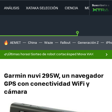
Suscríbete a
ANÁLISIS
XATAKA SELECCIÓN
CIENCIA
MOVILIDAD
HOY SE HABLA DE
AEMET
China
Waze
Fallout
Generación Z
iPh
🌿¡Últimas horas! Sorteo de robot cortacésped Mova ViAX
Garmin nuvi 295W, un navegador
GPS con conectividad WiFi y
cámara