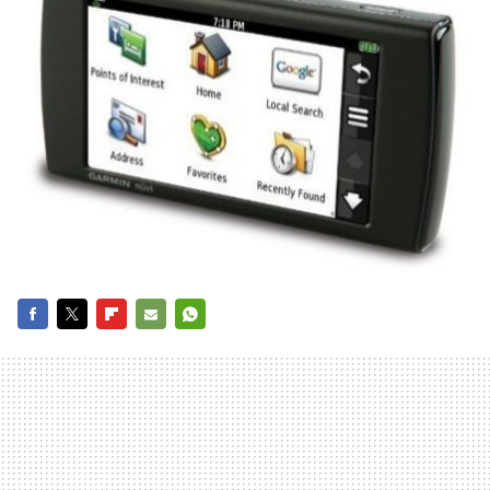
FACEBOOK
TWITTER
FLIPBOARD
E-
WHATSAPP
MAIL