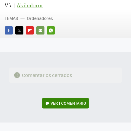
Vía |
Akihabara
.
TEMAS
Ordenadores
FACEBOOK
TWITTER
FLIPBOARD
E-
WHATSAPP
MAIL
Comentarios cerrados
VER
1 COMENTARIO