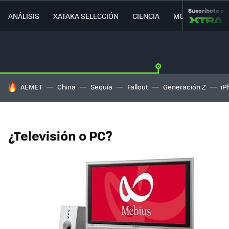
Suscríbete a
ANÁLISIS
XATAKA SELECCIÓN
CIENCIA
MOVILIDAD
HOY SE HABLA DE
AEMET
China
Sequía
Fallout
Generación Z
iP
¿Televisión o PC?