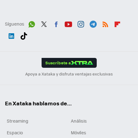
Síguenos
Wh
Twit
Fac
You
Inst
Tele
RSS
Flip
ats
ter
ebo
tub
agr
gra
boa
Link
Tikt
App
ok
e
am
m
rd
edI
ok
Suscríbete a
n
Apoya a Xataka y disfruta ventajas exclusivas
En Xataka hablamos de...
Streaming
Análisis
Espacio
Móviles