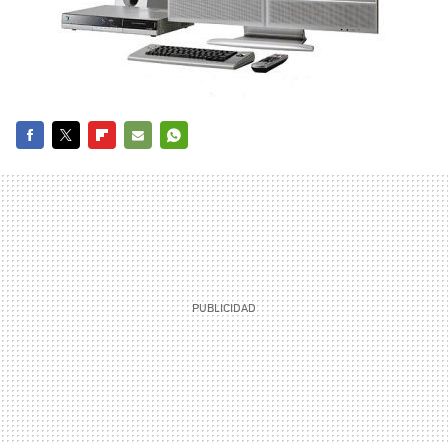
FACEBOOK
TWITTER
FLIPBOARD
E-
WHATSAPP
MAIL