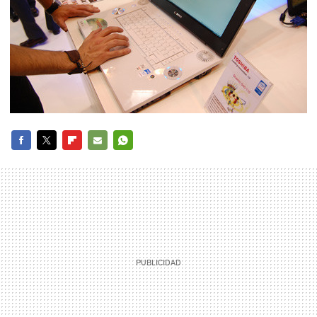
FACEBOOK
TWITTER
FLIPBOARD
E-
WHATSAPP
MAIL