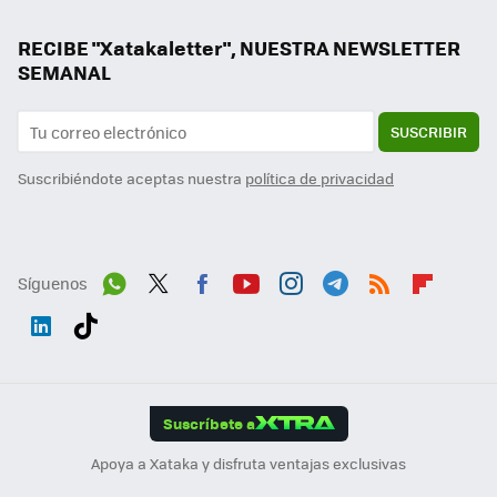
RECIBE "Xatakaletter", NUESTRA NEWSLETTER
SEMANAL
SUSCRIBIR
Suscribiéndote aceptas nuestra
política de privacidad
Síguenos
Wh
Twit
Fac
You
Inst
Tele
RSS
Flip
ats
ter
ebo
tub
agr
gra
boa
Link
Tikt
App
ok
e
am
m
rd
edI
ok
Suscríbete a
n
Apoya a Xataka y disfruta ventajas exclusivas