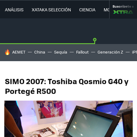
Suscríbete a
ANÁLISIS
XATAKA SELECCIÓN
CIENCIA
MOVILIDAD
HOY SE HABLA DE
AEMET
China
Sequía
Fallout
Generación Z
iP
SIMO 2007: Toshiba Qosmio G40 y
Portegé R500