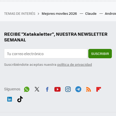
TEMAS DE INTERÉS
Mejores moviles 2026
Claude
Androi
RECIBE "Xatakaletter", NUESTRA NEWSLETTER
SEMANAL
SUSCRIBIR
Suscribiéndote aceptas nuestra
política de privacidad
Síguenos
Wh
Twit
Fac
You
Inst
Tele
RSS
Flip
ats
ter
ebo
tub
agr
gra
boa
Link
Tikt
App
ok
e
am
m
rd
edI
ok