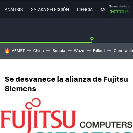
Suscríbete a
ANÁLISIS
XATAKA SELECCIÓN
CIENCIA
MOVILIDAD
HOY SE HABLA DE
AEMET
China
Sequía
Waze
Fallout
Generació
Se desvanece la alianza de Fujitsu
Siemens