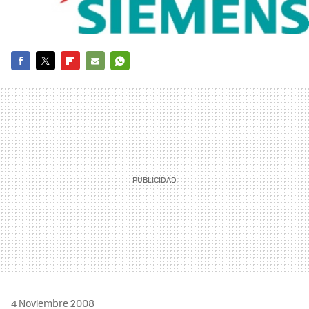
FACEBOOK
TWITTER
FLIPBOARD
E-
WHATSAPP
MAIL
4 Noviembre 2008