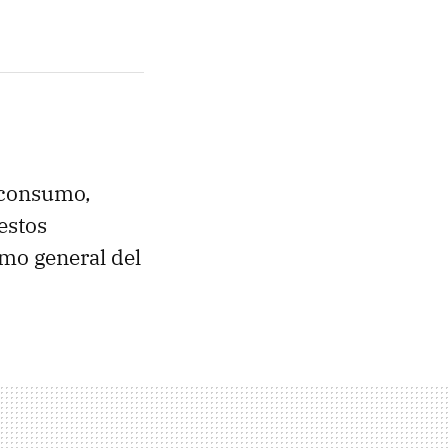
 consumo,
estos
umo general del