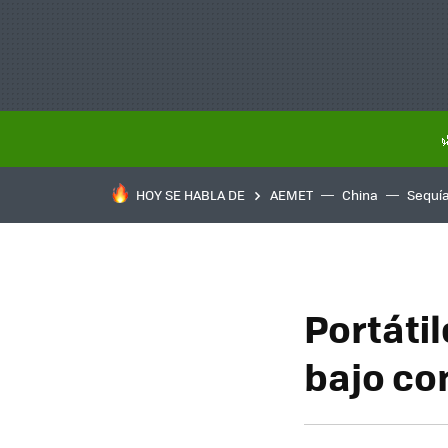
HOY SE HABLA DE
AEMET
China
Sequí
Portátil
bajo c