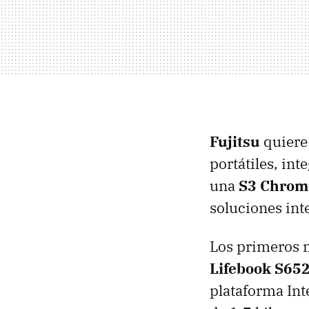
Fujitsu
quiere
portátiles, in
una
S3 Chrom
soluciones int
Los primeros m
Lifebook S65
plataforma Int