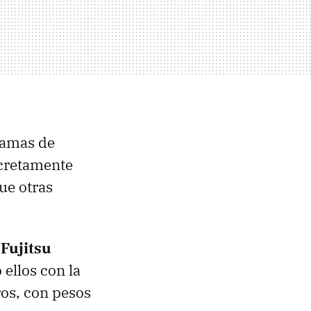
gamas de
ncretamente
ue otras
l
Fujitsu
o ellos con la
ros, con pesos