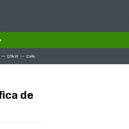
GTA VI
Café
fica de