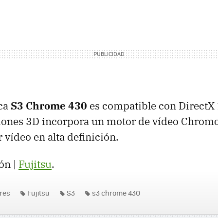
ica
S3 Chrome 430
es compatible con DirectX 
ciones 3D incorpora un motor de vídeo Chrom
 vídeo en alta definición.
ón |
Fujitsu
.
res
Fujitsu
S3
s3 chrome 430