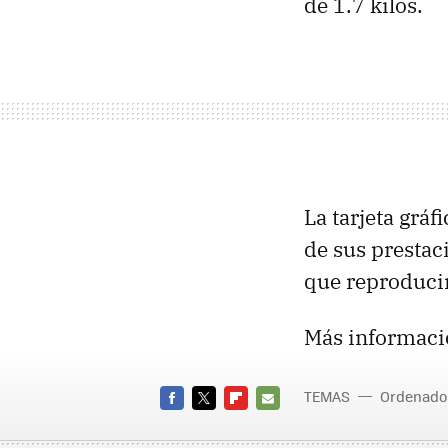
de 1.7 kilos.
La tarjeta gráf
de sus presta
que reproducir
Más informaci
TEMAS
Ordenado
FACEBOOK
TWITTER
FLIPBOARD
E-
MAIL