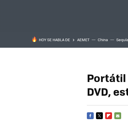
HOY SE HABLA DE
AEMET
China
Sequí
Portáti
DVD, es
FACEBOOK
TWITTER
FLIPBOARD
E-