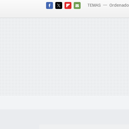
TEMAS
Ordenado
FACEBOOK
TWITTER
FLIPBOARD
E-
MAIL