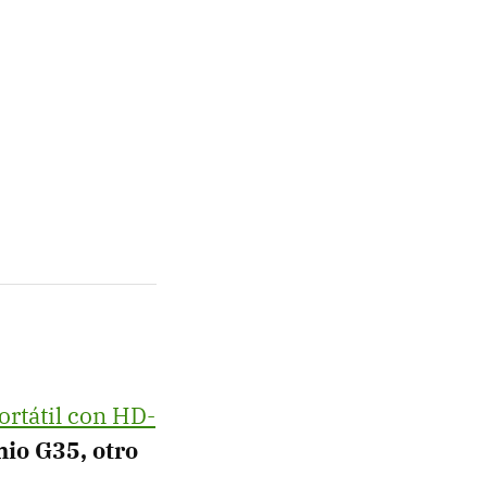
rtátil con HD-
io G35, otro