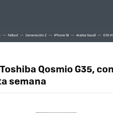
a
Fallout
Generación Z
iPhone 18
Arabia Saudí
GTA VI
l Toshiba Qosmio G35, co
ta semana