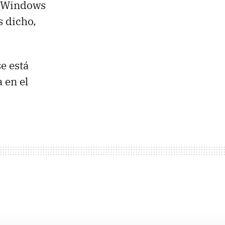
n Windows
s dicho,
e está
 en el