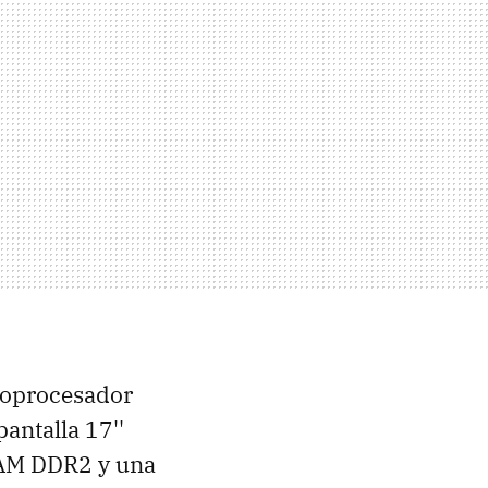
croprocesador
antalla 17''
RAM DDR2 y una