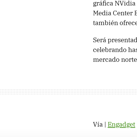
gráfica NVidi
Media Center E
también ofrec
Será presentado
celebrando has
mercado norte
Vía |
Engadget