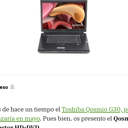
peso
 de hace un tiempo el
Toshiba Qosmio G30, po
nzaría en mayo
. Pues bien, os presento el
Qosm
lector HD-DVD
.