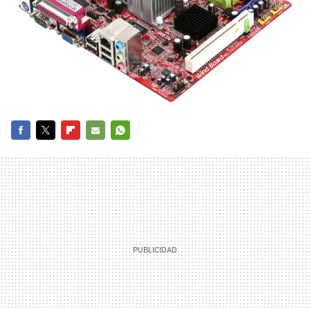
FACEBOOK
TWITTER
FLIPBOARD
E-
WHATSAPP
MAIL