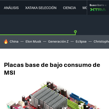
Suscríbete a
ANÁLISIS
XATAKA SELECCIÓN
CIENCIA
MOVILIDAD
HOY SE HABLA DE
China
Elon Musk
Generación Z
Eclipse
Christoph
Placas base de bajo consumo de
MSI