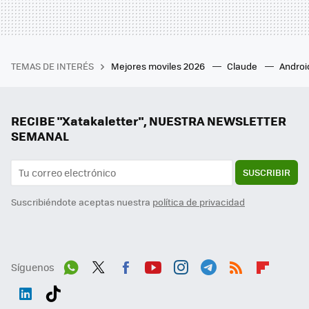
TEMAS DE INTERÉS
Mejores moviles 2026
Claude
Androi
RECIBE "Xatakaletter", NUESTRA NEWSLETTER
SEMANAL
SUSCRIBIR
Suscribiéndote aceptas nuestra
política de privacidad
Síguenos
Wh
Twit
Fac
You
Inst
Tele
RSS
Flip