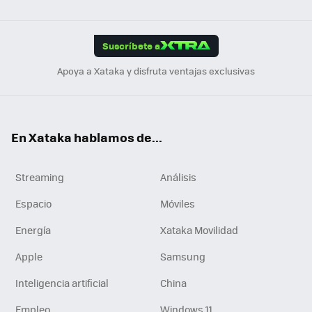
ats
ter
ebo
tub
agr
gra
boa
Link
Tikt
App
ok
e
am
m
rd
edI
ok
Suscríbete a
n
Apoya a Xataka y disfruta ventajas exclusivas
En Xataka hablamos de...
Streaming
Análisis
Espacio
Móviles
Energía
Xataka Movilidad
Apple
Samsung
Inteligencia artificial
China
Empleo
Windows 11