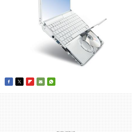
FACEBOOK
TWITTER
FLIPBOARD
E-
WHATSAPP
MAIL