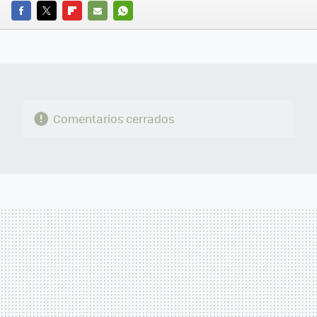
FACEBOOK
TWITTER
FLIPBOARD
E-
WHATSAPP
MAIL
Comentarios cerrados