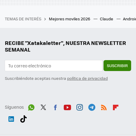
TEMAS DE INTERÉS
Mejores moviles 2026
Claude
Androi
RECIBE "Xatakaletter", NUESTRA NEWSLETTER
SEMANAL
SUSCRIBIR
Suscribiéndote aceptas nuestra
política de privacidad
Síguenos
Wh
Twit
Fac
You
Inst
Tele
RSS
Flip
ats
ter
ebo
tub
agr
gra
boa
Link
Tikt
App
ok
e
am
m
rd