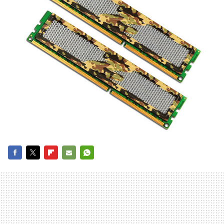
FACEBOOK
TWITTER
FLIPBOARD
E-
WHATSAPP
MAIL