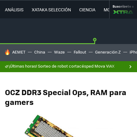
Suscríbete a
ANÁLISIS
XATAKA SELECCIÓN
CIENCIA
MOVILIDAD
HOY SE HABLA DE
AEMET
China
Waze
Fallout
Generación Z
iPh
🌿¡Últimas horas! Sorteo de robot cortacésped Mova ViAX
OCZ DDR3 Special Ops, RAM para
gamers