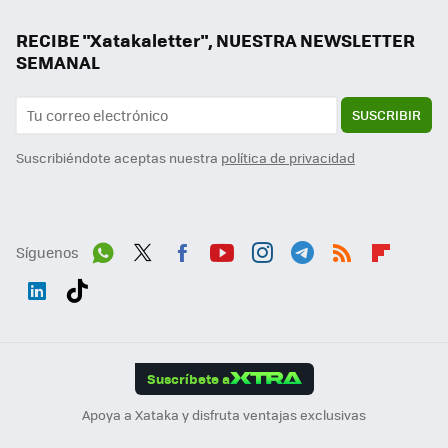
RECIBE "Xatakaletter", NUESTRA NEWSLETTER
SEMANAL
SUSCRIBIR
Suscribiéndote aceptas nuestra
política de privacidad
Síguenos
Wh
Twit
Fac
You
Inst
Tele
RSS
Flip
ats
ter
ebo
tub
agr
gra
boa
Link
Tikt
App
ok
e
am
m
rd
edI
ok
Suscríbete a
n
Apoya a Xataka y disfruta ventajas exclusivas