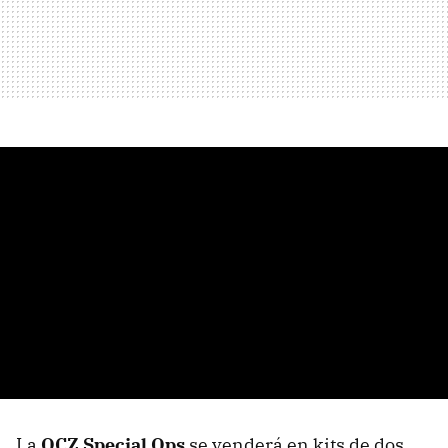
La
OCZ Special Ops
se venderá en kits de dos