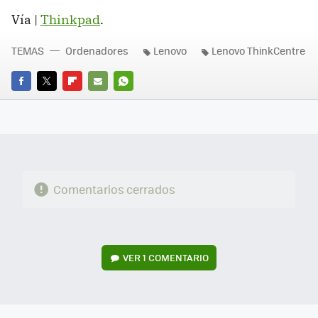
Vía |
Thinkpad
.
TEMAS
Ordenadores
Lenovo
Lenovo ThinkCentre
FACEBOOK
TWITTER
FLIPBOARD
E-
WHATSAPP
MAIL
Comentarios cerrados
VER
1 COMENTARIO