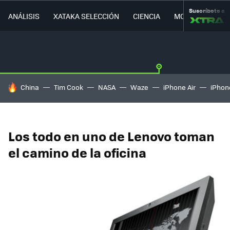
Suscríbete a
ANÁLISIS
XATAKA SELECCIÓN
CIENCIA
MOVILIDAD
HOY SE HABLA DE
China
Tim Cook
NASA
Waze
iPhone Air
iPhone
Los todo en uno de Lenovo toman
el camino de la oficina