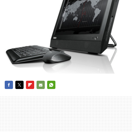
FACEBOOK
TWITTER
FLIPBOARD
E-
WHATSAPP
MAIL