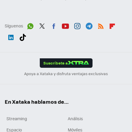
Síguenos
Wh
Twit
Fac
You
Inst
Tele
RSS
Flip
ats
ter
ebo
tub
agr
gra
boa
Link
Tikt
App
ok
e
am
m
rd
edI
ok
Suscríbete a
n
Apoya a Xataka y disfruta ventajas exclusivas
En Xataka hablamos de...
Streaming
Análisis
Espacio
Móviles