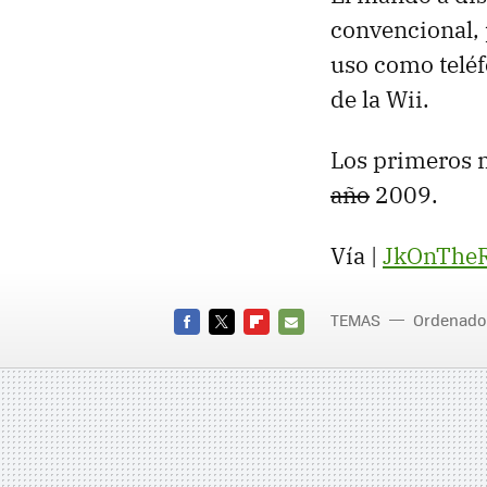
convencional,
uso como teléf
de la Wii.
Los primeros m
año
2009.
Vía |
JkOnThe
TEMAS
Ordenado
FACEBOOK
TWITTER
FLIPBOARD
E-
MAIL