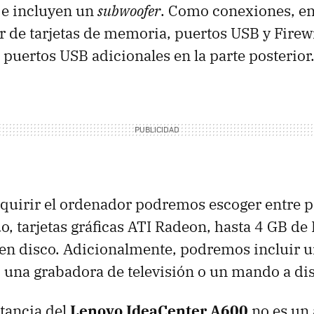
e incluyen un
subwoofer
. Como conexiones, e
or de tarjetas de memoria, puertos
USB
y Firewi
s puertos
USB
adicionales en la parte posterior
dquirir el ordenador podremos escoger entre 
o, tarjetas gráficas
ATI
Radeon, hasta 4 GB de
en disco. Adicionalmente, podremos incluir u
, una grabadora de televisión o un mando a dis
tancia del
Lenovo IdeaCenter A600
no es un 