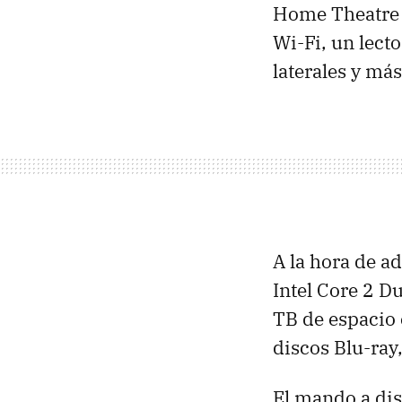
Home Theatre 
Wi-Fi, un lect
laterales y má
A la hora de a
Intel Core 2 Du
TB de espacio 
discos Blu-ray
El mando a dis