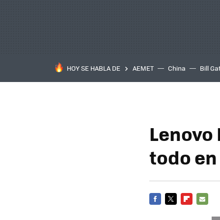
HOY SE HABLA DE
AEMET
China
Bill Ga
Lenovo 
todo en
FACEBOOK
TWITTER
FLIPBOARD
E-