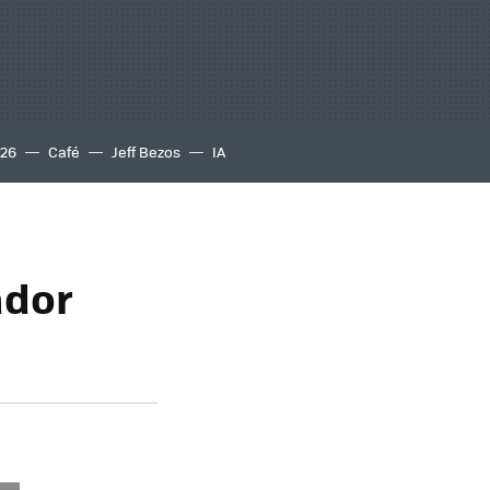
S26
Café
Jeff Bezos
IA
ador