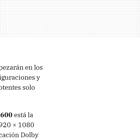
pezarán en los
iguraciones y
otentes solo
A600
está la
 1920 × 1080
icación Dolby