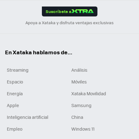
App
ok
e
am
m
rd
edI
ok
Suscríbete a
n
Apoya a Xataka y disfruta ventajas exclusivas
En Xataka hablamos de...
Streaming
Análisis
Espacio
Móviles
Energía
Xataka Movilidad
Apple
Samsung
Inteligencia artificial
China
Empleo
Windows 11