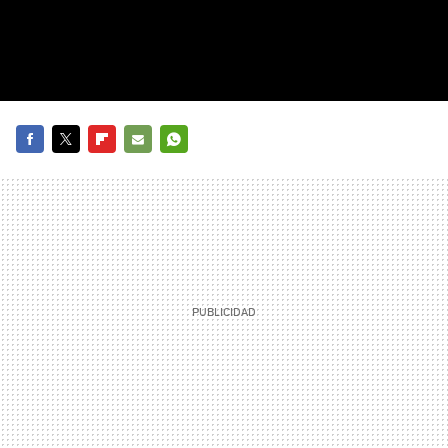
FACEBOOK
TWITTER
FLIPBOARD
E-
WHATSAPP
MAIL