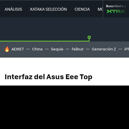
Suscríbete a
ANÁLISIS
XATAKA SELECCIÓN
CIENCIA
MOVILIDAD
HOY SE HABLA DE
AEMET
China
Sequía
Fallout
Generación Z
iP
Interfaz del Asus Eee Top