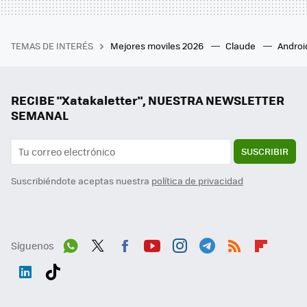
TEMAS DE INTERÉS
Mejores moviles 2026
Claude
Androi
RECIBE "Xatakaletter", NUESTRA NEWSLETTER
SEMANAL
SUSCRIBIR
Suscribiéndote aceptas nuestra
política de privacidad
Síguenos
Wh
Twit
Fac
You
Inst
Tele
RSS
Flip
ats
ter
ebo
tub
agr
gra
boa
Link
Tikt