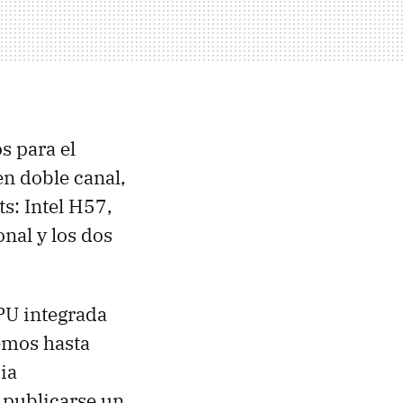
s para el
n doble canal,
s: Intel H57,
nal y los dos
PU integrada
emos hasta
ia
 publicarse un