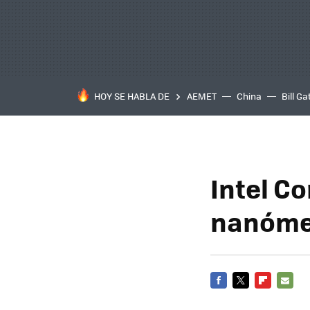
HOY SE HABLA DE
AEMET
China
Bill Ga
Intel Co
nanómet
FACEBOOK
TWITTER
FLIPBOARD
E-