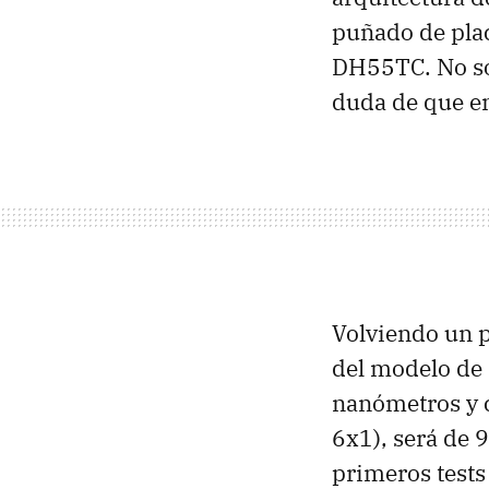
puñado de pla
DH55TC. No so
duda de que en
Volviendo un p
del modelo de 
nanómetros y c
6x1), será de
primeros tests