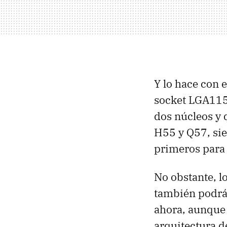
Y lo hace con e
socket LGA115
dos núcleos y 
H55 y Q57, sie
primeros para
No obstante, l
también podrá
ahora, aunque 
arquitectura d