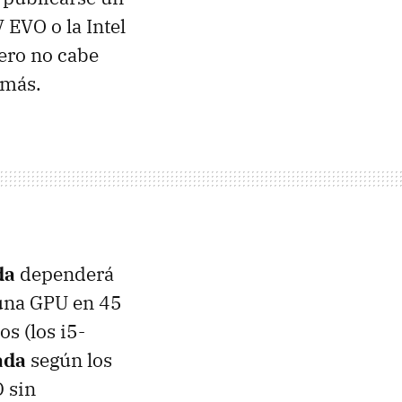
EVO o la Intel
ero no cabe
 más.
da
dependerá
 una GPU en 45
s (los i5-
ada
según los
D sin