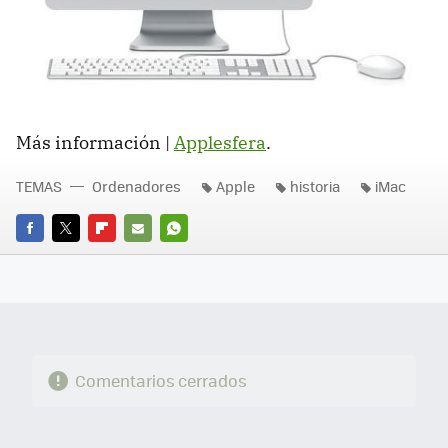
Más información |
Applesfera
.
TEMAS
Ordenadores
Apple
historia
iMac
FACEBOOK
TWITTER
FLIPBOARD
E-
WHATSAPP
MAIL
Comentarios cerrados