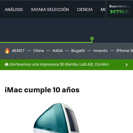
Suscríbete a
ANÁLISIS
XATAKA SELECCIÓN
CIENCIA
MOVILIDAD
HOY SE HABLA DE
AEMET
China
NASA
Bugatti
Invento
iPhone 1
🖨️ ¡Sorteamos una impresora 3D Bambu Lab A2L Combo!
iMac cumple 10 años