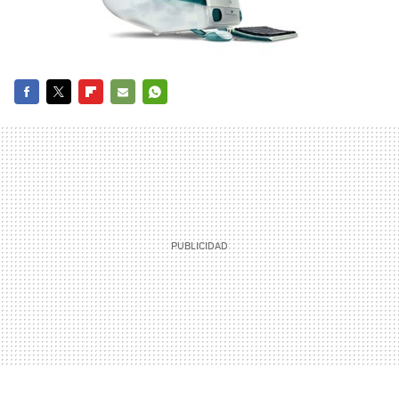
FACEBOOK
TWITTER
FLIPBOARD
E-
WHATSAPP
MAIL