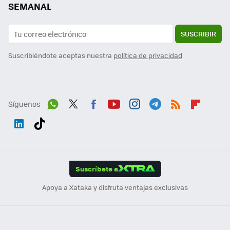
SEMANAL
SUSCRIBIR
Suscribiéndote aceptas nuestra
política de privacidad
Síguenos
Wh
Twit
Fac
You
Inst
Tele
RSS
Flip
ats
ter
ebo
tub
agr
gra
boa
Link
Tikt
App
ok
e
am
m
rd
edI
ok
Suscríbete a
n
Apoya a Xataka y disfruta ventajas exclusivas