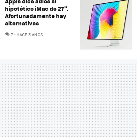
Apple dice adiós al
hipotético iMac de 27".
Afortunadamente hay
alternativas
COMENTARIOS
7
HACE 3 AÑOS