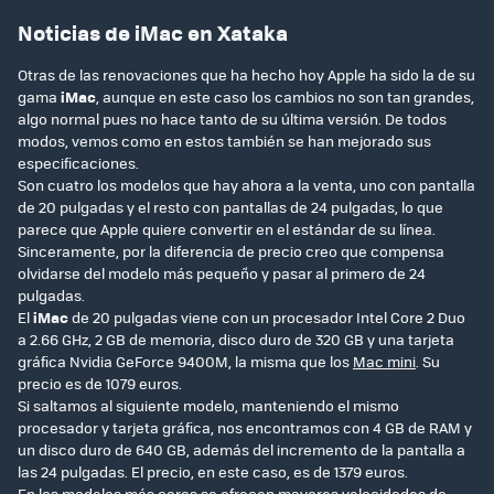
Noticias de iMac en Xataka
Otras de las renovaciones que ha hecho hoy Apple ha sido la de su
gama
iMac
, aunque en este caso los cambios no son tan grandes,
algo normal pues no hace tanto de su última versión. De todos
modos, vemos como en estos también se han mejorado sus
especificaciones.
Son cuatro los modelos que hay ahora a la venta, uno con pantalla
de 20 pulgadas y el resto con pantallas de 24 pulgadas, lo que
parece que Apple quiere convertir en el estándar de su línea.
Sinceramente, por la diferencia de precio creo que compensa
olvidarse del modelo más pequeño y pasar al primero de 24
pulgadas.
El
iMac
de 20 pulgadas viene con un procesador Intel Core 2 Duo
a 2.66 GHz, 2 GB de memoria, disco duro de 320 GB y una tarjeta
gráfica Nvidia GeForce 9400M, la misma que los
Mac mini
. Su
precio es de 1079 euros.
Si saltamos al siguiente modelo, manteniendo el mismo
procesador y tarjeta gráfica, nos encontramos con 4 GB de RAM y
un disco duro de 640 GB, además del incremento de la pantalla a
las 24 pulgadas. El precio, en este caso, es de 1379 euros.
En los modelos más caros se ofrecen mayores velocidades de