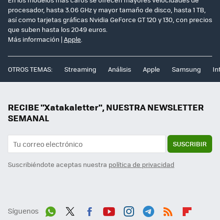
procesador, hasta 3.06 GHz y mayor tamaño de disco, hasta 1 TB,
así como tarjetas gráficas Nvidia GeForce GT 120 y 130, con precios
que suben hasta los 2049 euros.
Más información |
Apple
.
OTROS TEMAS:
Streaming
Análisis
Apple
Samsung
In
RECIBE "Xatakaletter", NUESTRA NEWSLETTER
SEMANAL
SUSCRIBIR
Suscribiéndote aceptas nuestra
política de privacidad
Síguenos