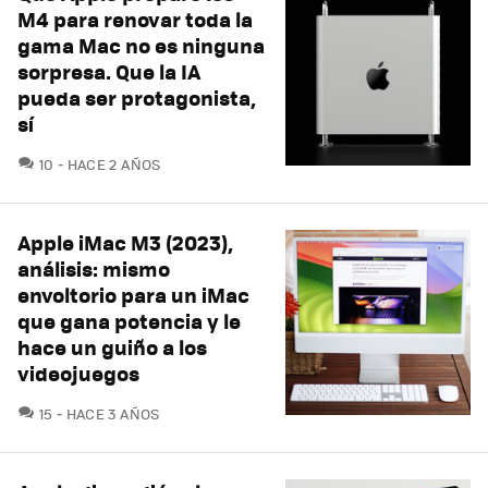
M4 para renovar toda la
gama Mac no es ninguna
sorpresa. Que la IA
pueda ser protagonista,
sí
COMENTARIOS
10
HACE 2 AÑOS
Apple iMac M3 (2023),
análisis: mismo
envoltorio para un iMac
que gana potencia y le
hace un guiño a los
videojuegos
COMENTARIOS
15
HACE 3 AÑOS