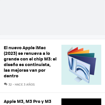
El nuevo Apple iMac
(2023) se renueva a lo
grande con el chip M3: el
diseño es continuista,
las mejoras van por
dentro
COMENTARIOS
32
HACE 3 AÑOS
Apple M3, M3 Pro y M3