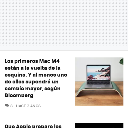
Los primeros Mac M4
están a la vuelta de la
esquina. Y al menos uno
de ellos supondrá un
cambio mayor, según
Bloomberg
COMENTARIOS
8
HACE 2 AÑOS
Que Apple prepare los