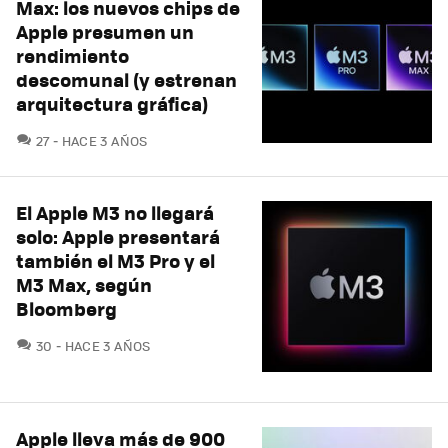
Max: los nuevos chips de
Apple presumen un
rendimiento
descomunal (y estrenan
arquitectura gráfica)
COMENTARIOS
27
HACE 3 AÑOS
El Apple M3 no llegará
solo: Apple presentará
también el M3 Pro y el
M3 Max, según
Bloomberg
COMENTARIOS
30
HACE 3 AÑOS
Apple lleva más de 900