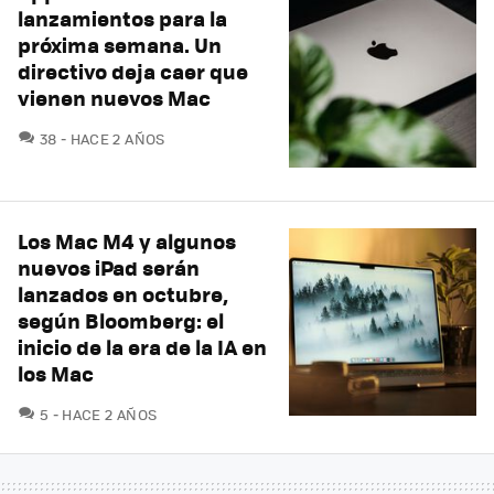
lanzamientos para la
próxima semana. Un
directivo deja caer que
vienen nuevos Mac
COMENTARIOS
38
HACE 2 AÑOS
Los Mac M4 y algunos
nuevos iPad serán
lanzados en octubre,
según Bloomberg: el
inicio de la era de la IA en
los Mac
COMENTARIOS
5
HACE 2 AÑOS