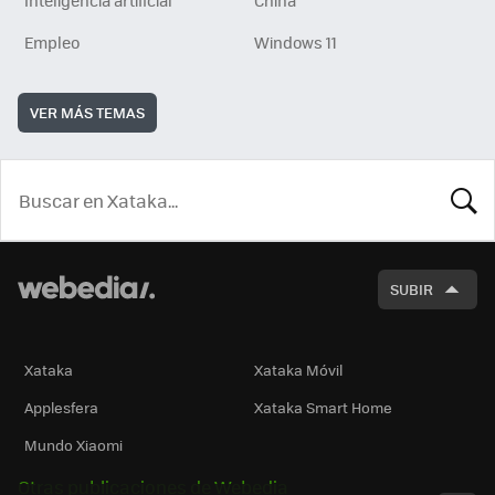
Inteligencia artificial
China
Empleo
Windows 11
VER MÁS TEMAS
BUSCA
SUBIR
Xataka
Xataka Móvil
Applesfera
Xataka Smart Home
Mundo Xiaomi
Otras publicaciones de Webedia