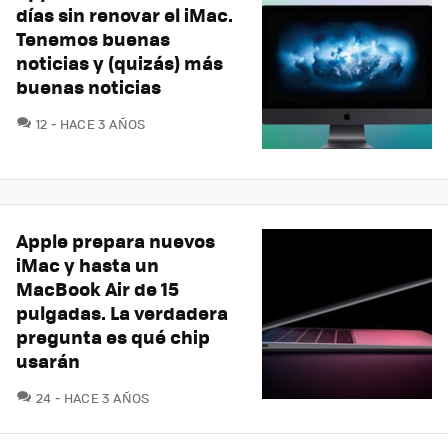
días sin renovar el iMac.
Tenemos buenas
noticias y (quizás) más
buenas noticias
COMENTARIOS
12
HACE 3 AÑOS
Apple prepara nuevos
iMac y hasta un
MacBook Air de 15
pulgadas. La verdadera
pregunta es qué chip
usarán
COMENTARIOS
24
HACE 3 AÑOS