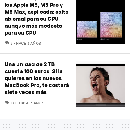
los Apple M3, M3 Pro y
M3 Max, explicada: salto
abismal para su GPU,
aunque más modesto
para su CPU
COMENTARIOS
3
HACE 3 AÑOS
Una unidad de 2 TB
cuesta 100 euros. Si la
quieres en los nuevos
MacBook Pro, te costará
siete veces más
COMENTARIOS
101
HACE 3 AÑOS