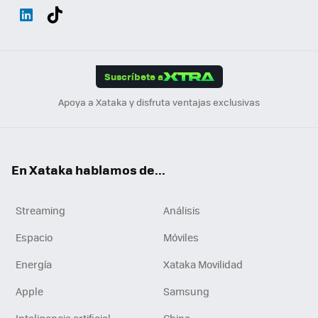
Wh
Twit
Fac
You
Inst
Tele
RSS
Flip
ats
ter
ebo
tub
agr
gra
boa
Link
Tikt
App
ok
e
am
m
rd
edI
ok
Suscríbete a
n
Apoya a Xataka y disfruta ventajas exclusivas
En Xataka hablamos de...
Streaming
Análisis
Espacio
Móviles
Energía
Xataka Movilidad
Apple
Samsung