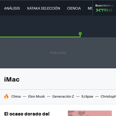
Suscríbete a
ANÁLISIS
XATAKA SELECCIÓN
CIENCIA
MOVILIDAD
iMac
HOY SE HABLA DE
China
Elon Musk
Generación Z
Eclipse
Christop
El ocaso dorado del