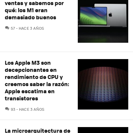
ventas y sabemos por
qué: los M1 eran
demasiado buenos
COMENTARIOS
57
HACE 3 AÑOS
Los Apple M3 son
decepcionantes en
rendimiento de CPU y
creemos saber la razón:
Apple escatima en
transistores
COMENTARIOS
93
HACE 3 AÑOS
La microarquitectura de