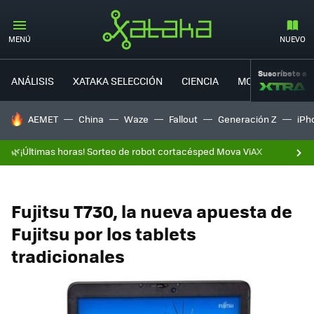
MENÚ
NUEVO
Suscríbete a
ANÁLISIS
XATAKA SELECCIÓN
CIENCIA
MOVILIDAD
HOY SE HABLA DE
AEMET
China
Waze
Fallout
Generación Z
iPh
🌿¡Últimas horas! Sorteo de robot cortacésped Mova ViAX
Fujitsu T730, la nueva apuesta de
Fujitsu por los tablets
tradicionales