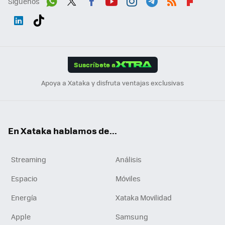
Síguenos
Wh
Twit
Fac
You
Inst
Tele
RSS
Flip
ats
ter
ebo
tub
agr
gra
boa
Link
Tikt
App
ok
e
am
m
rd
edI
ok
Suscríbete a
n
Apoya a Xataka y disfruta ventajas exclusivas
En Xataka hablamos de...
Streaming
Análisis
Espacio
Móviles
Energía
Xataka Movilidad
Apple
Samsung