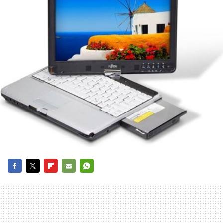
FACEBOOK
TWITTER
FLIPBOARD
E-
WHATSAPP
MAIL