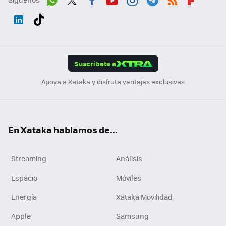
Wh
Twit
Fac
You
Inst
Tele
RSS
Flip
ats
ter
ebo
tub
agr
gra
boa
Link
Tikt
App
ok
e
am
m
rd
edI
ok
Suscríbete a
n
Apoya a Xataka y disfruta ventajas exclusivas
En Xataka hablamos de...
Streaming
Análisis
Espacio
Móviles
Energía
Xataka Movilidad
Apple
Samsung