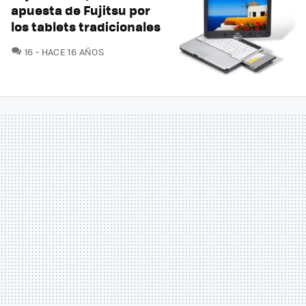
apuesta de Fujitsu por
los tablets tradicionales
COMENTARIOS
16
HACE 16 AÑOS