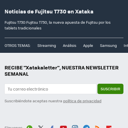
Noticias de Fujitsu T730 en Xataka
Fujitsu T730:Fujitsu T730, la nueva apuesta de Fujitsu por los
tablets tradicionales
OTROS TEMAS:
Streaming
Análisis
Apple
Samsung
In
RECIBE "Xatakaletter", NUESTRA NEWSLETTER
SEMANAL
SUSCRIBIR
Suscribiéndote aceptas nuestra
política de privacidad
Síguenos