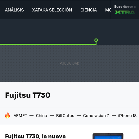
Suscríbete a
ANÁLISIS
XATAKA SELECCIÓN
CIENCIA
MOVILIDAD
Fujitsu T730
HOY SE HABLA DE
AEMET
China
Bill Gates
Generación Z
iPhone 18
Fujitsu T730, la nueva