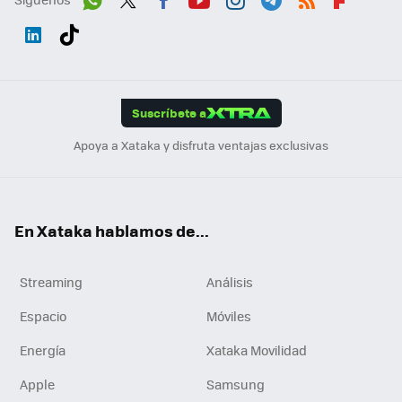
Wh
Twit
Fac
You
Inst
Tele
RSS
Flip
ats
ter
ebo
tub
agr
gra
boa
Link
Tikt
App
ok
e
am
m
rd
edI
ok
Suscríbete a
n
Apoya a Xataka y disfruta ventajas exclusivas
En Xataka hablamos de...
Streaming
Análisis
Espacio
Móviles
Energía
Xataka Movilidad
Apple
Samsung