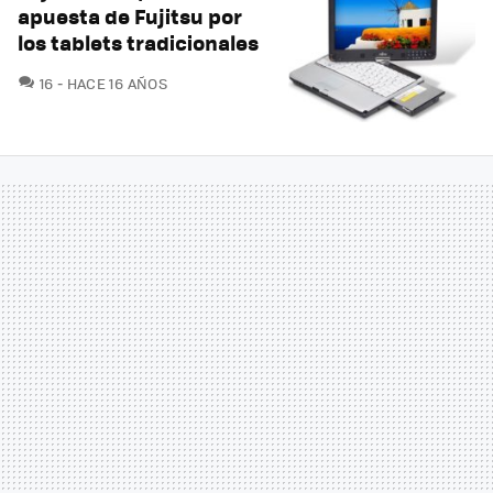
apuesta de Fujitsu por
los tablets tradicionales
COMENTARIOS
16
HACE 16 AÑOS