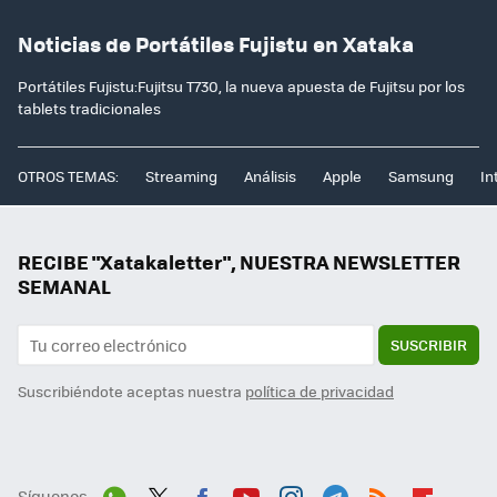
Noticias de Portátiles Fujistu en Xataka
Portátiles Fujistu:Fujitsu T730, la nueva apuesta de Fujitsu por los
tablets tradicionales
OTROS TEMAS:
Streaming
Análisis
Apple
Samsung
In
RECIBE "Xatakaletter", NUESTRA NEWSLETTER
SEMANAL
SUSCRIBIR
Suscribiéndote aceptas nuestra
política de privacidad
Síguenos