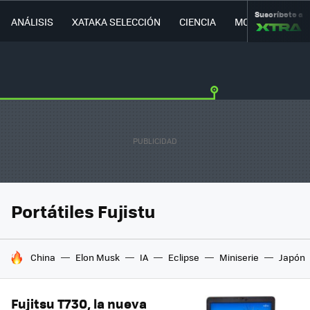
Suscríbete a
ANÁLISIS
XATAKA SELECCIÓN
CIENCIA
MOVILIDAD
Portátiles Fujistu
HOY SE HABLA DE
China
Elon Musk
IA
Eclipse
Miniserie
Japón
Fujitsu T730, la nueva