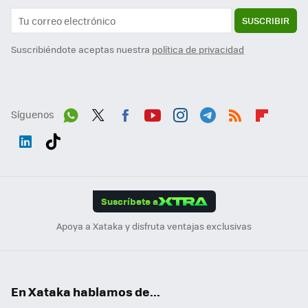
SUSCRIBIR
Suscribiéndote aceptas nuestra
política de privacidad
Síguenos
Wh
Twit
Fac
You
Inst
Tele
RSS
Flip
ats
ter
ebo
tub
agr
gra
boa
Link
Tikt
App
ok
e
am
m
rd
edI
ok
Suscríbete a
n
Apoya a Xataka y disfruta ventajas exclusivas
En Xataka hablamos de...