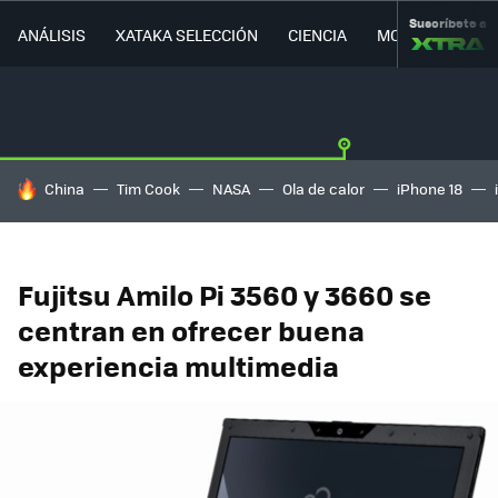
Suscríbete a
ANÁLISIS
XATAKA SELECCIÓN
CIENCIA
MOVILIDAD
HOY SE HABLA DE
China
Tim Cook
NASA
Ola de calor
iPhone 18
Fujitsu Amilo Pi 3560 y 3660 se
centran en ofrecer buena
experiencia multimedia