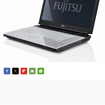
FACEBOOK
TWITTER
FLIPBOARD
E-
WHATSAPP
MAIL