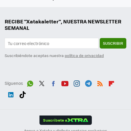
RECIBE "Xatakaletter", NUESTRA NEWSLETTER
SEMANAL
SUSCRIBIR
Suscribiéndote aceptas nuestra
política de privacidad
Síguenos
Wh
Twit
Fac
You
Inst
Tele
RSS
Flip
ats
ter
ebo
tub
agr
gra
boa
Link
Tikt
App
ok
e
am
m
rd
edI
ok
Suscríbete a
n
Apoya a Xataka y disfruta ventajas exclusivas