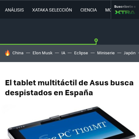
Suscríbete a
ANÁLISIS
XATAKA SELECCIÓN
CIENCIA
MOVILIDAD
HOY SE HABLA DE
China
Elon Musk
IA
Eclipse
Miniserie
Japón
El tablet multitáctil de Asus busca
despistados en España