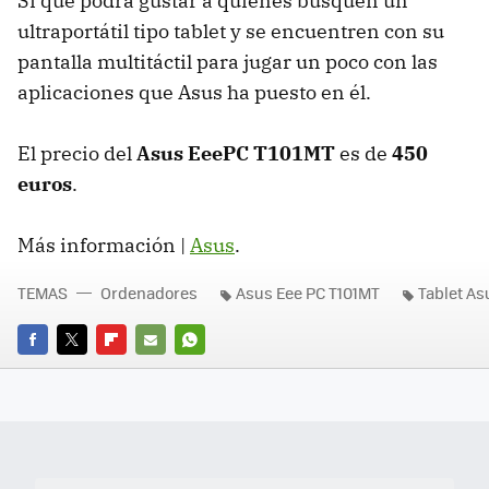
Sí que podrá gustar a quienes busquen un
ultraportátil tipo tablet y se encuentren con su
pantalla multitáctil para jugar un poco con las
aplicaciones que Asus ha puesto en él.
El precio del
Asus EeePC T101MT
es de
450
euros
.
Más información |
Asus
.
TEMAS
Ordenadores
Asus Eee PC T101MT
Tablet As
FACEBOOK
TWITTER
FLIPBOARD
E-
WHATSAPP
MAIL