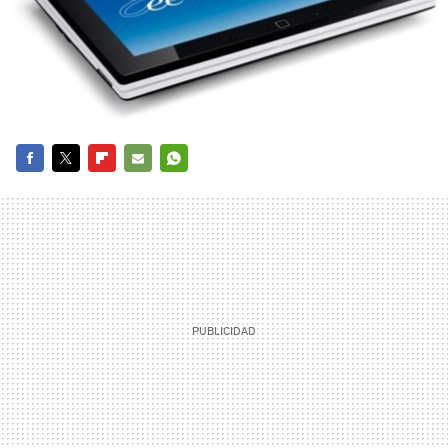
FACEBOOK
TWITTER
FLIPBOARD
E-
WHATSAPP
MAIL