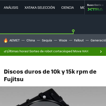
Suscríbete a
ANÁLISIS
XATAKA SELECCIÓN
CIENCIA
MOVILIDAD
HOY SE HABLA DE
AEMET
China
Sequía
Waze
Fallout
Generació
🌿¡Últimas horas! Sorteo de robot cortacésped Mova ViAX
Discos duros de 10k y 15k rpm de
Fujitsu