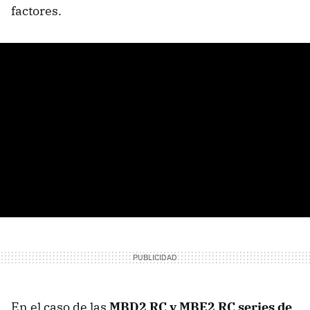
factores.
En el caso de las
MBD2 RC y MBE2 RC series de