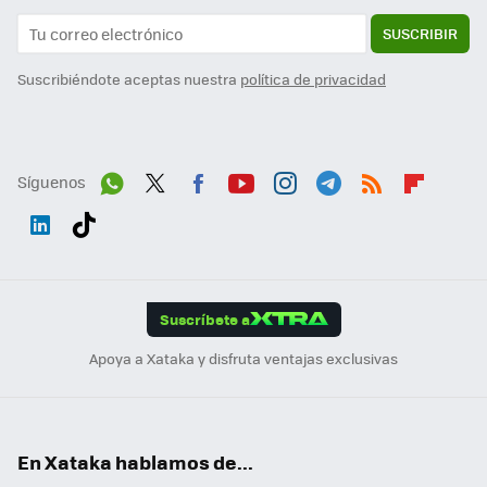
SUSCRIBIR
Suscribiéndote aceptas nuestra
política de privacidad
Síguenos
Wh
Twit
Fac
You
Inst
Tele
RSS
Flip
ats
ter
ebo
tub
agr
gra
boa
Link
Tikt
App
ok
e
am
m
rd
edI
ok
Suscríbete a
n
Apoya a Xataka y disfruta ventajas exclusivas
En Xataka hablamos de...