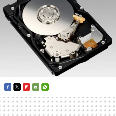
FACEBOOK
TWITTER
FLIPBOARD
E-
WHATSAPP
MAIL