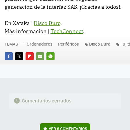
generación de la interfaz
SAS
. ¡Gracias a todos!.
En Xataka |
Disco Duro
.
Más información |
TechConnect
.
TEMAS
Ordenadores
Periféricos
Disco Duro
Fujit
FACEBOOK
TWITTER
FLIPBOARD
E-
WHATSAPP
MAIL
Comentarios cerrados
VER
6 COMENTARIOS