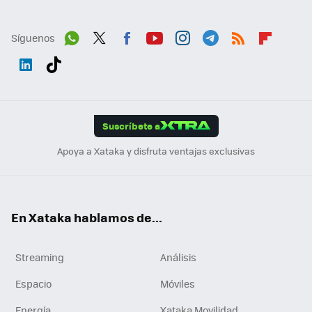
Síguenos
Wh
Twit
Fac
You
Inst
Tele
RSS
Flip
ats
ter
ebo
tub
agr
gra
boa
Link
Tikt
App
ok
e
am
m
rd
edI
ok
Suscríbete a
n
Apoya a Xataka y disfruta ventajas exclusivas
En Xataka hablamos de...
Streaming
Análisis
Espacio
Móviles
Energía
Xataka Movilidad