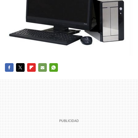
FACEBOOK
TWITTER
FLIPBOARD
E-
WHATSAPP
MAIL