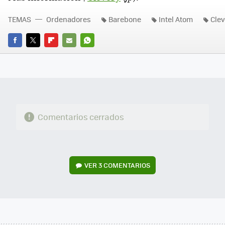
TEMAS
Ordenadores
Barebone
Intel Atom
Clev
FACEBOOK
TWITTER
FLIPBOARD
E-
WHATSAPP
MAIL
Comentarios cerrados
VER
3 COMENTARIOS