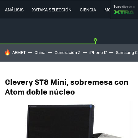
Suscríbete a
ANÁLISIS
XATAKA SELECCIÓN
CIENCIA
MOVILIDAD
HOY SE HABLA DE
AEMET
China
Generación Z
iPhone 17
Samsung G
Clevery ST8 Mini, sobremesa con
Atom doble núcleo