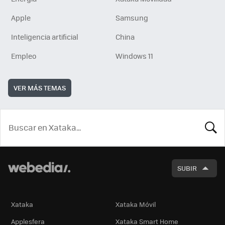
Apple
Samsung
Inteligencia artificial
China
Empleo
Windows 11
VER MÁS TEMAS
BUSCA
SUBIR
Xataka
Xataka Móvil
Applesfera
Xataka Smart Home