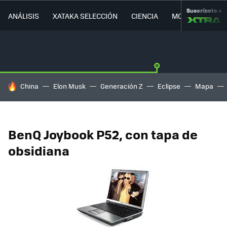
Suscríbete a
ANÁLISIS
XATAKA SELECCIÓN
CIENCIA
MOVILIDAD
HOY SE HABLA DE
China
Elon Musk
Generación Z
Eclipse
Mapa
BenQ Joybook P52, con tapa de
obsidiana