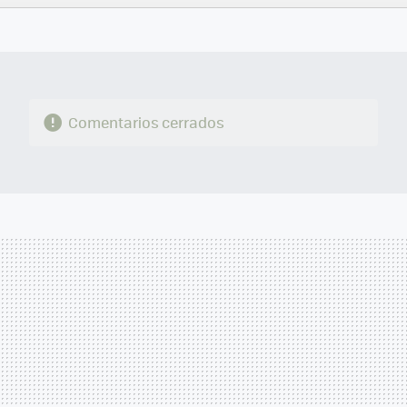
FACEBOOK
TWITTER
FLIPBOARD
E-
WHATSAPP
MAIL
Comentarios cerrados