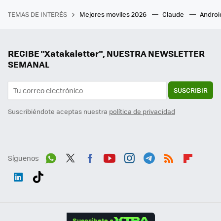
TEMAS DE INTERÉS
Mejores moviles 2026
Claude
Androi
RECIBE "Xatakaletter", NUESTRA NEWSLETTER
SEMANAL
SUSCRIBIR
Suscribiéndote aceptas nuestra
política de privacidad
Síguenos
Wh
Twit
Fac
You
Inst
Tele
RSS
Flip
ats
ter
ebo
tub
agr
gra
boa
Link
Tikt
App
ok
e
am
m
rd
edI
ok
Suscríbete a