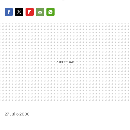
FACEBOOK
TWITTER
FLIPBOARD
E-
WHATSAPP
MAIL
27 Julio 2006